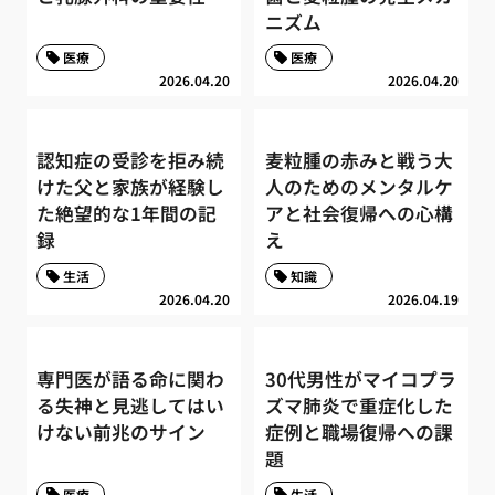
ニズム
医療
医療
2026.04.20
2026.04.20
認知症の受診を拒み続
麦粒腫の赤みと戦う大
けた父と家族が経験し
人のためのメンタルケ
た絶望的な1年間の記
アと社会復帰への心構
録
え
生活
知識
2026.04.20
2026.04.19
専門医が語る命に関わ
30代男性がマイコプラ
る失神と見逃してはい
ズマ肺炎で重症化した
けない前兆のサイン
症例と職場復帰への課
題
医療
生活