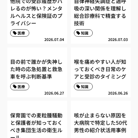
他院での受診履歴がバ
自律神経失調症と過呼
レるのが怖い？メンタ
吸の深い関係を理解し
ルヘルスと保険証のプ
総合診療科で精査する
ライバシー
技術
医療
知識
2026.07.04
2026.07.03
目の前で誰かが失神し
喉を痛めやすい人が知
た時の応急処置と救急
っておくべき日常のケ
車を呼ぶ判断基準
アと受診のタイミング
医療
知識
2026.06.27
2026.06.26
保育園での麦粒腫騒動
咳が止まらない原因を
と保護者が知っておく
大病院で特定した50代
べき集団生活の衛生ル
男性の紹介状活用事例
ール