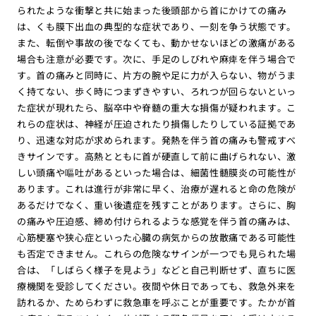
られたような衝撃と共に始まった後頭部から首にかけての痛み
は、くも膜下出血の典型的な症状であり、一刻を争う状態です。
また、転倒や事故の後でなくても、動かせないほどの激痛がある
場合も注意が必要です。次に、手足のしびれや麻痺を伴う場合で
す。首の痛みと同時に、片方の腕や足に力が入らない、物がうま
く持てない、歩く時につまずきやすい、ろれつが回らないといっ
た症状が現れたら、脳卒中や脊髄の重大な損傷が疑われます。こ
れらの症状は、神経が圧迫されたり損傷したりしている証拠であ
り、迅速な対応が求められます。発熱を伴う首の痛みも警戒すべ
きサインです。高熱とともに首が硬直して前に曲げられない、激
しい頭痛や嘔吐があるといった場合は、細菌性髄膜炎の可能性が
あります。これは進行が非常に早く、治療が遅れると命の危険が
あるだけでなく、重い後遺症を残すことがあります。さらに、胸
の痛みや圧迫感、締め付けられるような感覚を伴う首の痛みは、
心筋梗塞や狭心症といった心臓の病気からの放散痛である可能性
も否定できません。これらの危険なサインが一つでも見られた場
合は、「しばらく様子を見よう」などと自己判断せず、直ちに医
療機関を受診してください。夜間や休日であっても、救急外来を
訪れるか、ためらわずに救急車を呼ぶことが重要です。たかが首