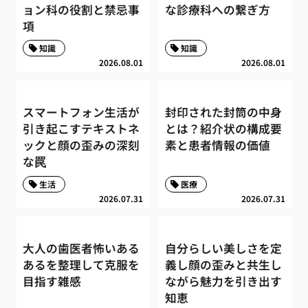
ョン科の役割と禁忌事
な診療科への繋ぎ方
項
知識
知識
2026.08.01
2026.08.01
スマートフォン生活が
封印された封筒の中身
引き起こすテキストネ
とは？紹介状の構成要
ックと顔の歪みの深刻
素と患者情報の価値
な罠
生活
医療
2026.07.31
2026.07.31
大人の歯医者怖いある
自分らしい美しさを定
あるを整理して克服を
義し顔の歪みと共生し
目指す雑感
ながら魅力を引き出す
知恵