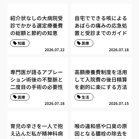
紹介状なしの大病院受
自宅でできる咳による
診でかかる選定療養費
あばらの痛みの応急処
の総額と節約の知恵
置と受診までのガイド
知識
医療
2026.07.22
2026.07.18
専門医が語るアブレー
高額療養費制度を活用
ション術後の不整脈と
して入院費の後日精算
二度目の手術の必要性
を劇的に楽にする方法
医療
生活
2026.07.18
2026.07.15
育児の辛さを一人で抱
喉の違和感や口臭の原
え込んだ私が精神科病
因となる膿栓の除去を