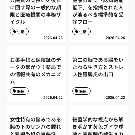
入院費の支払いを後日
健康診断で「認知機能
に回す際の一般的な期
低下」を指摘された人
限と医療機関の事務サ
が辿るべき標準的な受
イクル
診フロー
生活
生活
2026.04.26
2026.04.26
お薬手帳と保険証のデ
第二の脳である腸をい
ータの繋がり！薬局で
たわる生き方とストレ
の情報共有のメカニズ
ス性胃腸炎の出口
ム
医療
医療
2026.04.22
2026.04.22
女性特有の悩みである
細菌学的な視点から解
脇の下のリンパの腫れ
き明かす黄色ブドウ球
と乳腺外科の重要性
菌と麦粒腫の発生メカ