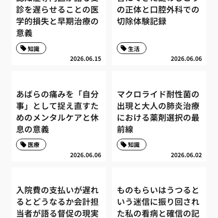
診を遅らせることの医
の正体と口腔外科での
学的損失と早期治療の
切除体験記録
意義
知識
生活
2026.06.15
2026.06.06
あばらの痛みを「自分
マクロライド耐性菌の
事」として捉え直すた
出現と大人の肺炎治療
めのメンタルケアと休
における薬剤選択の最
息の意義
前線
医療
知識
2026.06.06
2026.06.02
入院費の支払いが遅れ
ものもらいはうつると
るとどうなるか会計担
いう迷信に振り回され
当者が語る督促の現実
た私の看病と確信の記