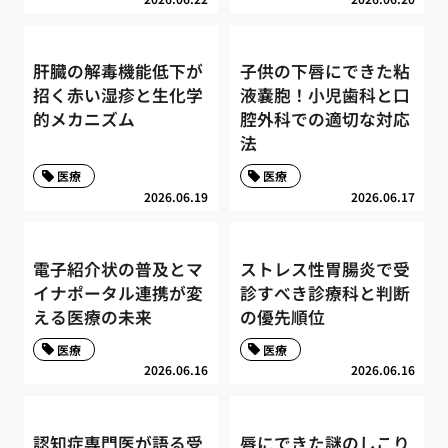
肝臓の解毒機能低下が
子供の下唇にできた粘
招く赤い湿疹と生化学
液嚢胞！小児歯科と口
的メカニズム
腔外科での適切な対応
法
医療
医療
2026.06.19
2026.06.17
電子紹介状の普及とマ
ストレス性胃腸炎で受
イナポータル連携が変
診すべき診療科と判断
える医療の未来
の優先順位
医療
医療
2026.06.16
2026.06.16
認知症専門医が語る受
唇にできた謎のしこり