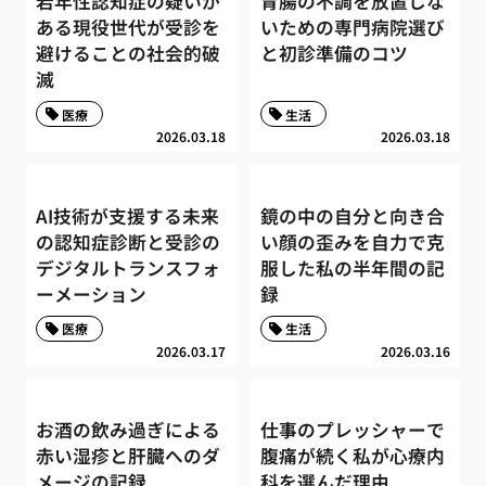
若年性認知症の疑いが
胃腸の不調を放置しな
ある現役世代が受診を
いための専門病院選び
避けることの社会的破
と初診準備のコツ
滅
医療
生活
2026.03.18
2026.03.18
AI技術が支援する未来
鏡の中の自分と向き合
の認知症診断と受診の
い顔の歪みを自力で克
デジタルトランスフォ
服した私の半年間の記
ーメーション
録
医療
生活
2026.03.17
2026.03.16
お酒の飲み過ぎによる
仕事のプレッシャーで
赤い湿疹と肝臓へのダ
腹痛が続く私が心療内
メージの記録
科を選んだ理由