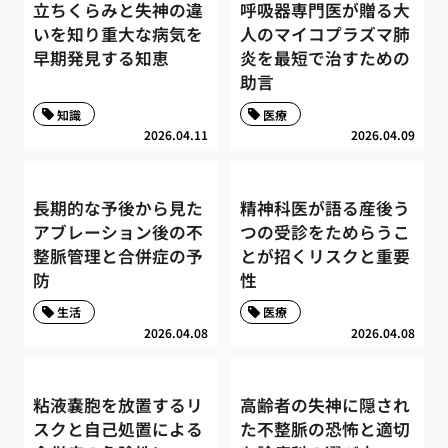
立ちくらみと失神の違
呼吸器専門医が贈る大
いを知り重大な病気を
人のマイコプラズマ肺
早期発見する知恵
炎を最短で治すための
助言
知識
医療
2026.04.11
2026.04.09
長期的な予後から見た
精神科医が語る産後う
アブレーション後の不
つの受診をためらうこ
整脈管理と合併症の予
とが招くリスクと重要
防
性
生活
医療
2026.04.08
2026.04.08
粘液嚢胞を放置するリ
高齢者の失神に隠され
スクと自己処置による
た不整脈の恐怖と適切