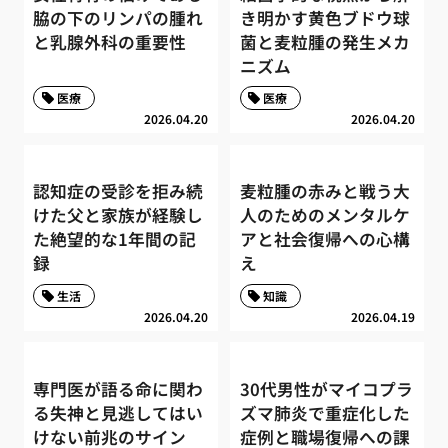
脇の下のリンパの腫れ
き明かす黄色ブドウ球
と乳腺外科の重要性
菌と麦粒腫の発生メカ
ニズム
医療
医療
2026.04.20
2026.04.20
認知症の受診を拒み続
麦粒腫の赤みと戦う大
けた父と家族が経験し
人のためのメンタルケ
た絶望的な1年間の記
アと社会復帰への心構
録
え
生活
知識
2026.04.20
2026.04.19
専門医が語る命に関わ
30代男性がマイコプラ
る失神と見逃してはい
ズマ肺炎で重症化した
けない前兆のサイン
症例と職場復帰への課