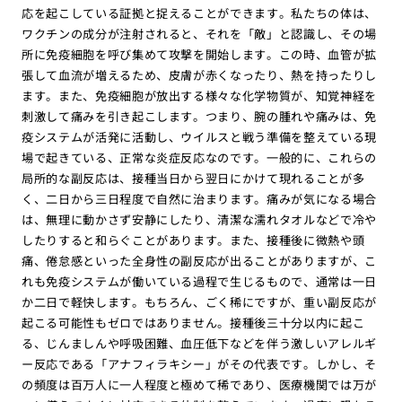
応を起こしている証拠と捉えることができます。私たちの体は、
ワクチンの成分が注射されると、それを「敵」と認識し、その場
所に免疫細胞を呼び集めて攻撃を開始します。この時、血管が拡
張して血流が増えるため、皮膚が赤くなったり、熱を持ったりし
ます。また、免疫細胞が放出する様々な化学物質が、知覚神経を
刺激して痛みを引き起こします。つまり、腕の腫れや痛みは、免
疫システムが活発に活動し、ウイルスと戦う準備を整えている現
場で起きている、正常な炎症反応なのです。一般的に、これらの
局所的な副反応は、接種当日から翌日にかけて現れることが多
く、二日から三日程度で自然に治まります。痛みが気になる場合
は、無理に動かさず安静にしたり、清潔な濡れタオルなどで冷や
したりすると和らぐことがあります。また、接種後に微熱や頭
痛、倦怠感といった全身性の副反応が出ることがありますが、こ
れも免疫システムが働いている過程で生じるもので、通常は一日
か二日で軽快します。もちろん、ごく稀にですが、重い副反応が
起こる可能性もゼロではありません。接種後三十分以内に起こ
る、じんましんや呼吸困難、血圧低下などを伴う激しいアレルギ
ー反応である「アナフィラキシー」がその代表です。しかし、そ
の頻度は百万人に一人程度と極めて稀であり、医療機関では万が