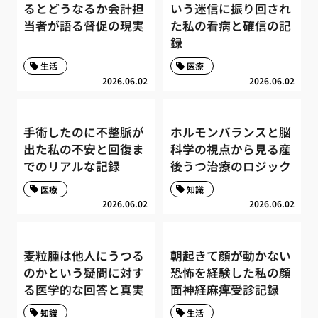
るとどうなるか会計担
いう迷信に振り回され
当者が語る督促の現実
た私の看病と確信の記
録
生活
医療
2026.06.02
2026.06.02
手術したのに不整脈が
ホルモンバランスと脳
出た私の不安と回復ま
科学の視点から見る産
でのリアルな記録
後うつ治療のロジック
医療
知識
2026.06.02
2026.06.02
麦粒腫は他人にうつる
朝起きて顔が動かない
のかという疑問に対す
恐怖を経験した私の顔
る医学的な回答と真実
面神経麻痺受診記録
知識
生活