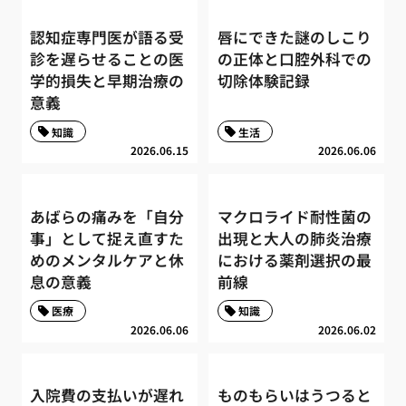
認知症専門医が語る受
唇にできた謎のしこり
診を遅らせることの医
の正体と口腔外科での
学的損失と早期治療の
切除体験記録
意義
知識
生活
2026.06.15
2026.06.06
あばらの痛みを「自分
マクロライド耐性菌の
事」として捉え直すた
出現と大人の肺炎治療
めのメンタルケアと休
における薬剤選択の最
息の意義
前線
医療
知識
2026.06.06
2026.06.02
入院費の支払いが遅れ
ものもらいはうつると