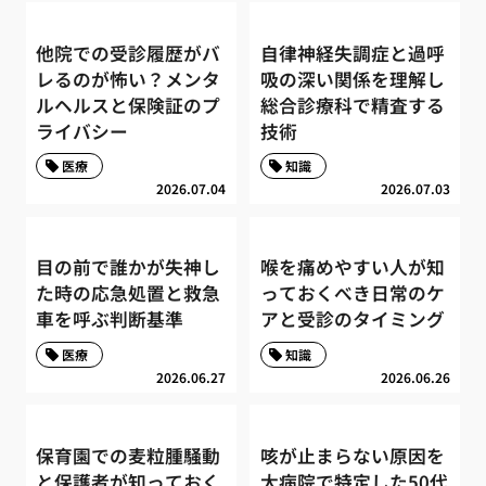
他院での受診履歴がバ
自律神経失調症と過呼
レるのが怖い？メンタ
吸の深い関係を理解し
ルヘルスと保険証のプ
総合診療科で精査する
ライバシー
技術
医療
知識
2026.07.04
2026.07.03
目の前で誰かが失神し
喉を痛めやすい人が知
た時の応急処置と救急
っておくべき日常のケ
車を呼ぶ判断基準
アと受診のタイミング
医療
知識
2026.06.27
2026.06.26
保育園での麦粒腫騒動
咳が止まらない原因を
と保護者が知っておく
大病院で特定した50代