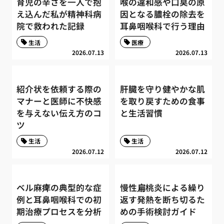
育児の辛さを一人で抱
喉の違和感や口臭の原
え込んだ私が精神科病
因となる膿栓の除去を
院で救われた記録
耳鼻咽喉科で行う理由
生活
医療
2026.07.13
2026.07.13
紹介状を依頼する際の
肝臓を守り健やかな肌
マナーと医師に不快感
を取り戻すための食事
を与えない伝え方のコ
と生活習慣
ツ
生活
生活
2026.07.12
2026.07.12
ベル麻痺の典型的な症
慢性扁桃炎による繰り
例と耳鼻咽喉科での初
返す発熱を断ち切るた
期治療プロセスを分析
めの手術検討ガイド