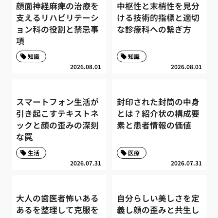
顔面神経麻痺の治療を
中枢性と末梢性を見分
支えるリハビリテーシ
ける技術的指標と適切
ョン科の役割と禁忌事
な診療科への繋ぎ方
項
知識
知識
2026.08.01
2026.08.01
スマートフォン生活が
封印された封筒の中身
引き起こすテキストネ
とは？紹介状の構成要
ックと顔の歪みの深刻
素と患者情報の価値
な罠
生活
医療
2026.07.31
2026.07.31
大人の歯医者怖いある
自分らしい美しさを定
あるを整理して克服を
義し顔の歪みと共生し