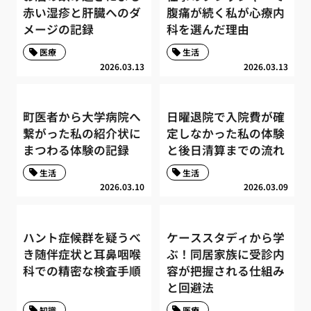
赤い湿疹と肝臓へのダ
腹痛が続く私が心療内
メージの記録
科を選んだ理由
医療
生活
2026.03.13
2026.03.13
町医者から大学病院へ
日曜退院で入院費が確
繋がった私の紹介状に
定しなかった私の体験
まつわる体験の記録
と後日清算までの流れ
生活
生活
2026.03.10
2026.03.09
ハント症候群を疑うべ
ケーススタディから学
き随伴症状と耳鼻咽喉
ぶ！同居家族に受診内
科での精密な検査手順
容が把握される仕組み
と回避法
知識
医療