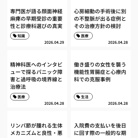
専門医が語る顔面神経
心房細動の手術後に別
麻痺の早期受診の重要
の不整脈が出る症例と
性と診療科選びの真実
その治療方針の検討
知識
医療
2026.04.29
2026.04.28
精神科医へのインタビ
働き盛りの女性を襲う
ューで探るパニック障
機能性胃腸症と心療内
害と過呼吸の境界線と
科での克服事例
治療法
医療
生活
2026.04.28
2026.04.28
リンパ節が腫れる生体
入院費の支払いを後日
メカニズムと良性・悪
に回す際の一般的な期