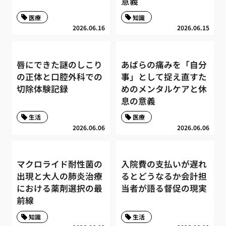
意義
医療
知識
2026.06.16
2026.06.15
唇にできた謎のしこり
あばらの痛みを「自分
の正体と口腔外科での
事」として捉え直すた
切除体験記録
めのメンタルケアと休
息の意義
生活
医療
2026.06.06
2026.06.06
マクロライド耐性菌の
入院費の支払いが遅れ
出現と大人の肺炎治療
るとどうなるか会計担
における薬剤選択の最
当者が語る督促の現実
前線
知識
生活