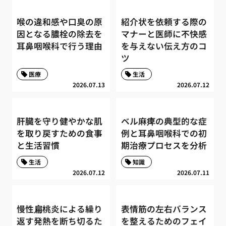
喉の違和感や口臭の原
紹介状を依頼する際の
因となる膿栓の除去を
マナーと医師に不快感
耳鼻咽喉科で行う理由
を与えない伝え方のコ
ツ
医療
生活
2026.07.13
2026.07.12
肝臓を守り健やかな肌
ベル麻痺の典型的な症
を取り戻すための食事
例と耳鼻咽喉科での初
と生活習慣
期治療プロセスを分析
生活
知識
2026.07.12
2026.07.11
慢性扁桃炎による繰り
表情筋の左右バランス
返す発熱を断ち切るた
を整えるためのフェイ