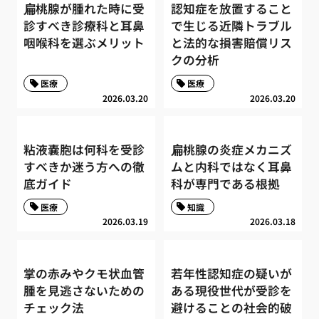
扁桃腺が腫れた時に受
認知症を放置すること
診すべき診療科と耳鼻
で生じる近隣トラブル
咽喉科を選ぶメリット
と法的な損害賠償リス
クの分析
医療
医療
2026.03.20
2026.03.20
粘液嚢胞は何科を受診
扁桃腺の炎症メカニズ
すべきか迷う方への徹
ムと内科ではなく耳鼻
底ガイド
科が専門である根拠
医療
知識
2026.03.19
2026.03.18
掌の赤みやクモ状血管
若年性認知症の疑いが
腫を見逃さないための
ある現役世代が受診を
チェック法
避けることの社会的破