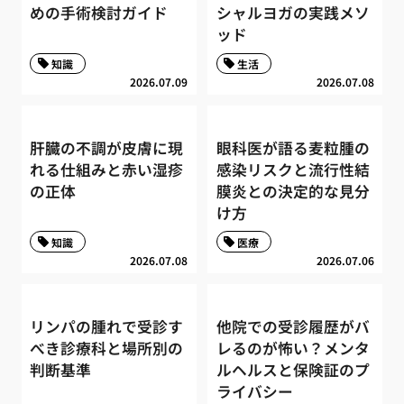
めの手術検討ガイド
シャルヨガの実践メソ
ッド
知識
生活
2026.07.09
2026.07.08
肝臓の不調が皮膚に現
眼科医が語る麦粒腫の
れる仕組みと赤い湿疹
感染リスクと流行性結
の正体
膜炎との決定的な見分
け方
知識
医療
2026.07.08
2026.07.06
リンパの腫れで受診す
他院での受診履歴がバ
べき診療科と場所別の
レるのが怖い？メンタ
判断基準
ルヘルスと保険証のプ
ライバシー