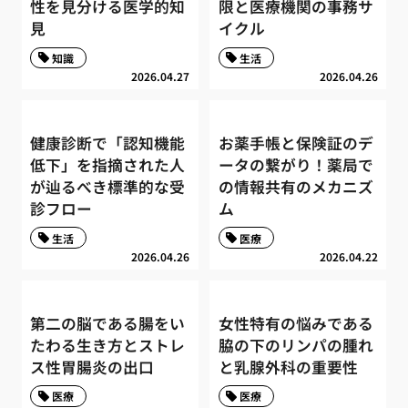
性を見分ける医学的知
限と医療機関の事務サ
見
イクル
知識
生活
2026.04.27
2026.04.26
健康診断で「認知機能
お薬手帳と保険証のデ
低下」を指摘された人
ータの繋がり！薬局で
が辿るべき標準的な受
の情報共有のメカニズ
診フロー
ム
生活
医療
2026.04.26
2026.04.22
第二の脳である腸をい
女性特有の悩みである
たわる生き方とストレ
脇の下のリンパの腫れ
ス性胃腸炎の出口
と乳腺外科の重要性
医療
医療