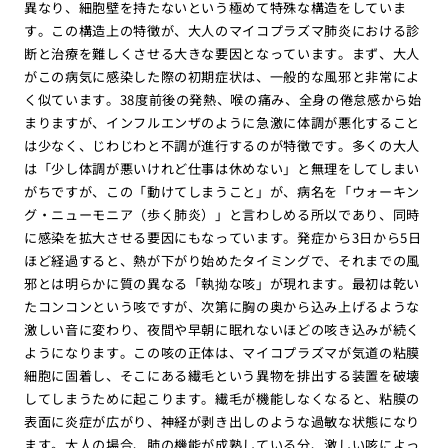
異なり、細胞壁を持たないという極めて特殊な構造をしていま
す。この構造上の特徴が、大人のマイコプラズマ肺炎における診
断と治療を難しくさせる大きな要因となっています。まず、大人
がこの病気に感染した際の初期症状は、一般的な風邪と非常によ
く似ています。38度前後の発熱、喉の痛み、全身の倦怠感から始
まりますが、インフルエンザのように急激に体調が悪化すること
は少なく、じわじわと不調が進行するのが特徴です。多くの大人
は「少し体調が悪いけれど仕事は休めない」と無理をしてしまい
がちですが、この「動けてしまうこと」が、病名を「ウォーキン
グ・ニューモニア（歩く肺炎）」と言わしめる所以であり、同時
に感染を拡大させる要因にもなっています。発症から3日から5日
ほど経過すると、熱が下がり始めたタイミングで、それまでの風
邪とは明らかに質の異なる「執拗な咳」が現れます。最初は乾い
たコンコンという咳ですが、次第に胸の奥から込み上げるような
激しい音に変わり、夜間や早朝に眠れないほどの咳き込みが続く
ようになります。この咳の正体は、マイコプラズマが気道の粘膜
細胞に固着し、そこにある繊毛という異物を排出する装置を破壊
してしまうために起こります。繊毛が機能しなくなると、粘膜の
表面に炎症が広がり、神経が剥き出しのような過敏な状態になり
ます。大人の場合、肺の機能が成熟している分、激しい咳によっ