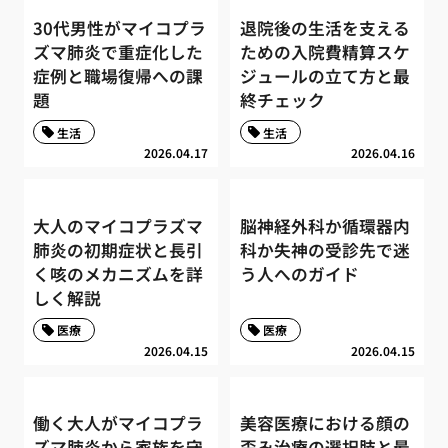
30代男性がマイコプラ
退院後の生活を支える
ズマ肺炎で重症化した
ための入院費精算スケ
症例と職場復帰への課
ジュールの立て方と最
題
終チェック
生活
生活
2026.04.17
2026.04.16
大人のマイコプラズマ
脳神経外科か循環器内
肺炎の初期症状と長引
科か失神の受診先で迷
く咳のメカニズムを詳
う人へのガイド
しく解説
医療
医療
2026.04.15
2026.04.15
働く大人がマイコプラ
美容医療における顔の
ズマ肺炎から家族を守
歪み治療の選択肢と最