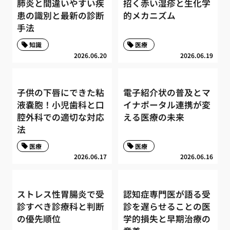
肺炎と間違いやすい疾
招く赤い湿疹と生化学
患の識別と最新の診断
的メカニズム
手法
知識
医療
2026.06.20
2026.06.19
子供の下唇にできた粘
電子紹介状の普及とマ
液嚢胞！小児歯科と口
イナポータル連携が変
腔外科での適切な対応
える医療の未来
法
医療
医療
2026.06.17
2026.06.16
ストレス性胃腸炎で受
認知症専門医が語る受
診すべき診療科と判断
診を遅らせることの医
の優先順位
学的損失と早期治療の