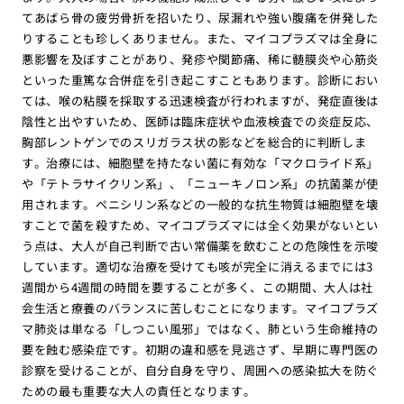
てあばら骨の疲労骨折を招いたり、尿漏れや強い腹痛を併発した
りすることも珍しくありません。また、マイコプラズマは全身に
悪影響を及ぼすことがあり、発疹や関節痛、稀に髄膜炎や心筋炎
といった重篤な合併症を引き起こすこともあります。診断におい
ては、喉の粘膜を採取する迅速検査が行われますが、発症直後は
陰性と出やすいため、医師は臨床症状や血液検査での炎症反応、
胸部レントゲンでのスリガラス状の影などを総合的に判断しま
す。治療には、細胞壁を持たない菌に有効な「マクロライド系」
や「テトラサイクリン系」、「ニューキノロン系」の抗菌薬が使
用されます。ペニシリン系などの一般的な抗生物質は細胞壁を壊
すことで菌を殺すため、マイコプラズマには全く効果がないとい
う点は、大人が自己判断で古い常備薬を飲むことの危険性を示唆
しています。適切な治療を受けても咳が完全に消えるまでには3
週間から4週間の時間を要することが多く、この期間、大人は社
会生活と療養のバランスに苦しむことになります。マイコプラズ
マ肺炎は単なる「しつこい風邪」ではなく、肺という生命維持の
要を蝕む感染症です。初期の違和感を見逃さず、早期に専門医の
診察を受けることが、自分自身を守り、周囲への感染拡大を防ぐ
ための最も重要な大人の責任となります。