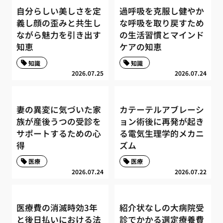
自分らしい美しさを定
過呼吸を克服し健やか
義し顔の歪みと共生し
な呼吸を取り戻すため
ながら魅力を引き出す
の生活習慣とマインド
知恵
ケアの知恵
知識
知識
2026.07.25
2026.07.24
妻の異変に気づいた家
カテーテルアブレーシ
族が産後うつの受診を
ョン術後に再発が起き
サポートするための心
る電気生理学的メカニ
得
ズム
医療
医療
2026.07.24
2026.07.22
医療費の消滅時効3年
紹介状なしの大病院受
と後日払いにおける法
診でかかる選定療養費