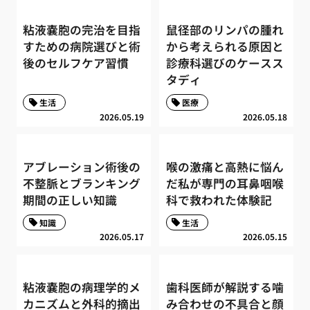
粘液嚢胞の完治を目指
鼠径部のリンパの腫れ
すための病院選びと術
から考えられる原因と
後のセルフケア習慣
診療科選びのケースス
タディ
生活
医療
2026.05.19
2026.05.18
アブレーション術後の
喉の激痛と高熱に悩ん
不整脈とブランキング
だ私が専門の耳鼻咽喉
期間の正しい知識
科で救われた体験記
知識
生活
2026.05.17
2026.05.15
粘液嚢胞の病理学的メ
歯科医師が解説する噛
カニズムと外科的摘出
み合わせの不具合と顔