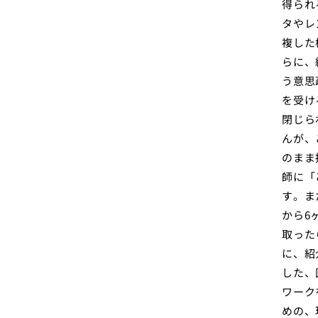
得られ
タやレ
複した
らに、
う意思
を受け
閉じら
んが、
のまま
師に「
す。ま
から6
取った
に、紹
した、
ワーク
めの、