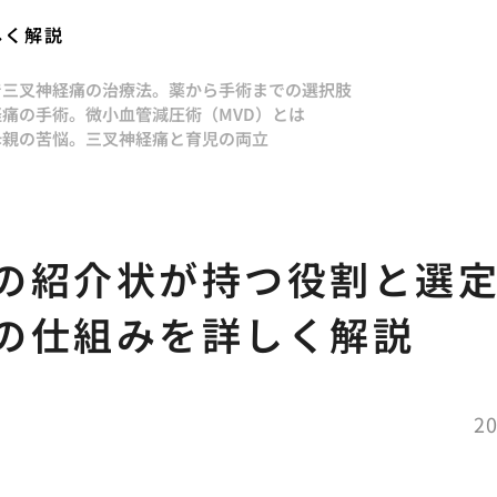
しく解説
で
三叉神経痛の治療法。薬から手術までの選択肢
痛の手術。微小血管減圧術（MVD）とは
母親の苦悩。三叉神経痛と育児の両立
の紹介状が持つ役割と選
の仕組みを詳しく解説
20