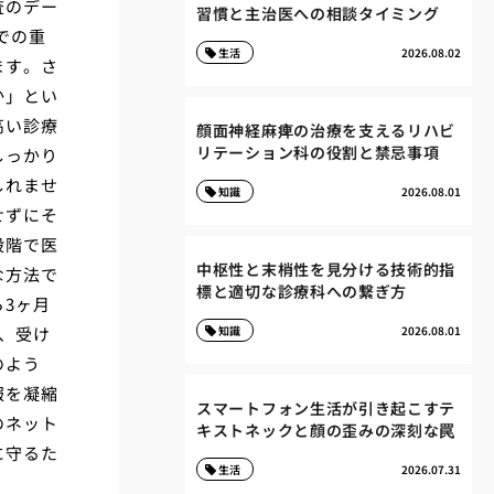
査のデー
習慣と主治医への相談タイミング
での重
生活
2026.08.02
ます。さ
か」とい
高い診療
顔面神経麻痺の治療を支えるリハビ
リテーション科の役割と禁忌事項
しっかり
しれませ
知識
2026.08.01
せずにそ
段階で医
中枢性と末梢性を見分ける技術的指
な方法で
標と適切な診療科への繋ぎ方
3ヶ月
、受け
知識
2026.08.01
のよう
報を凝縮
スマートフォン生活が引き起こすテ
のネット
キストネックと顔の歪みの深刻な罠
に守るた
生活
2026.07.31