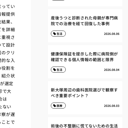
言ってい
情報提供
産後うつと診断された母親が専門病
査結果、
院での治療を経て回復した事例
どを詳細
生活
2026.08.06
に重視さ
いて設計
域のクリ
健康保険証を提示した際に病院側が
確認できる個人情報の範囲と限界
門的な入
の役割を
生活
2026.08.04
。紹介状
のが選定
新大塚周辺の歯科医院選びで観察す
診で大
べき重要ポイント？
合は
たない
医療
2026.08.03
診察が遅
ることで
術後の不整脈に慌てないための生活