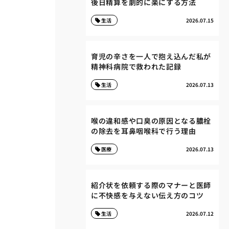
後日精算を劇的に楽にする方法
生活
2026.07.15
育児の辛さを一人で抱え込んだ私が
精神科病院で救われた記録
生活
2026.07.13
喉の違和感や口臭の原因となる膿栓
の除去を耳鼻咽喉科で行う理由
医療
2026.07.13
紹介状を依頼する際のマナーと医師
に不快感を与えない伝え方のコツ
生活
2026.07.12