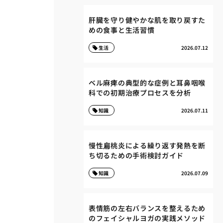
肝臓を守り健やかな肌を取り戻すた
めの食事と生活習慣
生活
2026.07.12
ベル麻痺の典型的な症例と耳鼻咽喉
科での初期治療プロセスを分析
知識
2026.07.11
慢性扁桃炎による繰り返す発熱を断
ち切るための手術検討ガイド
知識
2026.07.09
表情筋の左右バランスを整えるため
のフェイシャルヨガの実践メソッド