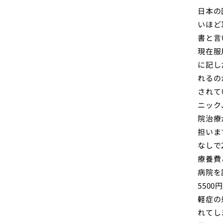
日本の
いほど
書と言
現在服
に記し
れるの
されて
ニック
院治療
担いま
なしで
療養費
病院を
550
軽症の
れてし