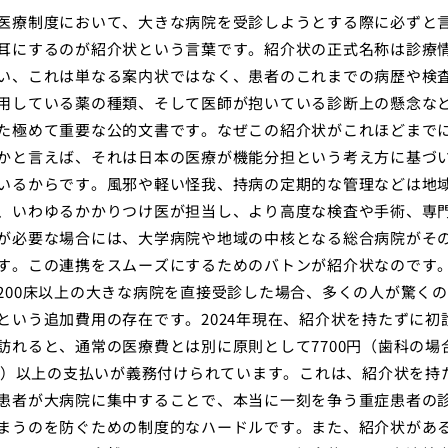
医療制度において、大きな病院を受診しようとする際に必ずと
耳にするのが紹介状という言葉です。紹介状の正式名称は診療
い、これは単なる案内状ではなく、患者のこれまでの病歴や検
用している薬の種類、そして医師が抱いている診断上の懸念な
た極めて重要な公的文書です。なぜこの紹介状がこれほどまで
かと言えば、それは日本の医療が機能分担という考え方に基づ
いるからです。風邪や軽い怪我、持病の定期的な管理などは地
、いわゆるかかりつけ医が担当し、より高度な検査や手術、専
が必要な場合には、大学病院や地域の中核となる総合病院がそ
す。この連携をスムーズにするためのバトンが紹介状なのです
200床以上の大きな病院を直接受診した場合、多くの人が驚く
という追加費用の存在です。2024年現在、紹介状を持たずに初
訪れると、通常の医療費とは別に原則として7700円（歯科の場
0円）以上の支払いが義務付けられています。これは、紹介状を持
患者が大病院に集中することで、本当に一刻を争う重症患者の
まうのを防ぐための制度的なハードルです。また、紹介状があ