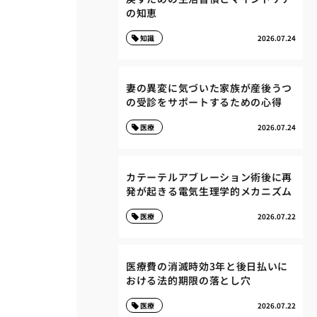
の知恵
知識
2026.07.24
妻の異変に気づいた家族が産後うつ
の受診をサポートするための心得
医療
2026.07.24
カテーテルアブレーション術後に再
発が起きる電気生理学的メカニズム
医療
2026.07.22
医療費の消滅時効3年と後日払いに
おける法的期限の落とし穴
医療
2026.07.22