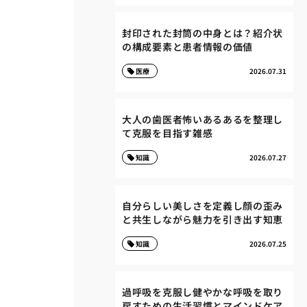
封印された封筒の中身とは？紹介状
の構成要素と患者情報の価値
医療
2026.07.31
大人の歯医者怖いあるあるを整理し
て克服を目指す雑感
知識
2026.07.27
自分らしい美しさを定義し顔の歪み
と共生しながら魅力を引き出す知恵
知識
2026.07.25
過呼吸を克服し健やかな呼吸を取り
戻すための生活習慣とマインドケア