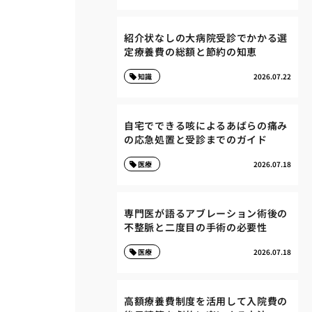
紹介状なしの大病院受診でかかる選
定療養費の総額と節約の知恵
知識
2026.07.22
自宅でできる咳によるあばらの痛み
の応急処置と受診までのガイド
医療
2026.07.18
専門医が語るアブレーション術後の
不整脈と二度目の手術の必要性
医療
2026.07.18
高額療養費制度を活用して入院費の