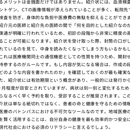
るメリットは金銭面だけではありません。紹介状には、血液検
ントゲン、CTの画像情報が添えられていることが多く、転院先
検査を防ぎ、身体的な負担や医療費の無駄を抑えることができ
紹介元の医師と紹介先の医師の間で「何を目的とした紹介なの
疎通が明確に行われているため、初診の段階から非常に精度の
ることが可能になります。紹介状を受け取った際、封筒の口が
れているのを見て、中身を読みたくなってしまう方もいるかも
これは医療機関同士の通信機密としての性質を持つため、開封
持参するのがルールです。もし内容が気になる場合は、作成の
どのような内容を書かれたのか」を確認しておくのが最も確実
た、紹介状には有効期限という概念があり、一般的には発行から
ヶ月程度が目安とされていますが、病状は刻一刻と変化するため
らなるべく早く予約を取り、受診することが推奨されます。こ
介状は単なる紙切れではなく、患者の命と健康を守るための情
医療のバトンパスにおける不可欠なツールなのです。地域医療
を賢く活用することは、自分自身の健康を最も効率的かつ安全
現代社会における必須のリテラシーと言えるでしょう。