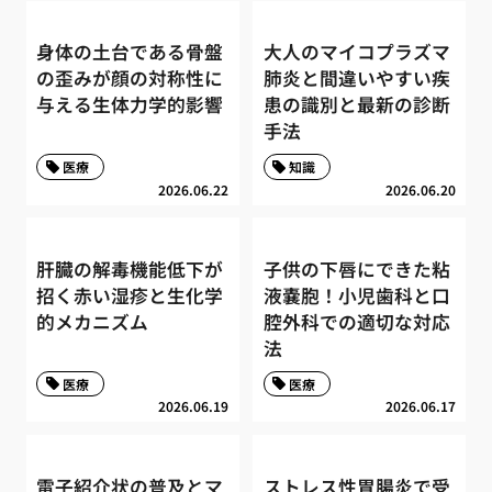
身体の土台である骨盤
大人のマイコプラズマ
の歪みが顔の対称性に
肺炎と間違いやすい疾
与える生体力学的影響
患の識別と最新の診断
手法
医療
知識
2026.06.22
2026.06.20
肝臓の解毒機能低下が
子供の下唇にできた粘
招く赤い湿疹と生化学
液嚢胞！小児歯科と口
的メカニズム
腔外科での適切な対応
法
医療
医療
2026.06.19
2026.06.17
電子紹介状の普及とマ
ストレス性胃腸炎で受