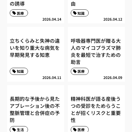
の誘導
由
医療
知識
2026.04.14
2026.04.12
立ちくらみと失神の違
呼吸器専門医が贈る大
いを知り重大な病気を
人のマイコプラズマ肺
早期発見する知恵
炎を最短で治すための
助言
知識
医療
2026.04.11
2026.04.09
長期的な予後から見た
精神科医が語る産後う
アブレーション後の不
つの受診をためらうこ
整脈管理と合併症の予
とが招くリスクと重要
防
性
生活
医療