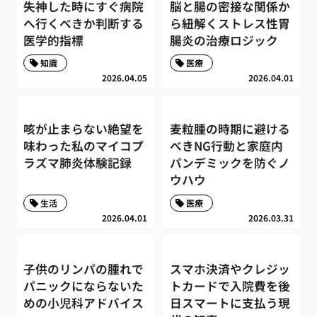
失神した時にすぐ病院
脳と腸の密接な関係か
へ行くべきか判断する
ら紐解くストレス性胃
医学的指標
腸炎の治療ロジック
知識
医療
2026.04.05
2026.04.01
咳が止まらない絶望を
麦粒腫の時期に避ける
味わった私のマイコプ
べきNG行動と家庭内
ラズマ肺炎体験記録
パンデミックを防ぐノ
ウハウ
生活
医療
2026.04.01
2026.03.31
子供のリンパの腫れで
スマホ決済やクレジッ
パニックにならないた
トカードで入院費を後
めの小児科アドバイス
日スマートに支払う現