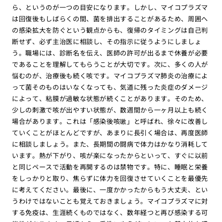
ら、というのが一つの目安になります。しかし、マイコプラズマ
は回復後もしばらくの間、菌を排出することがあるため、周囲へ
の感染拡大を防ぐという観点からも、復帰のタイミングは自己判
断せず、必ず主治医に相談し、その指示に従うようにしましょ
う。職場には、診断名を伝え、医師の許可が出るまで休養が必要
であることを理解してもらうことが大切です。次に、多くの人が
悩むのが、治療後も続く咳です。マイコプラズマ肺炎の治療によ
って菌そのものはいなくなっても、気道に残った炎症のダメージ
によって、粘膜が過敏な状態が続くことがあります。そのため、
少しの刺激で咳が出やすい状態が、数週間から一ヶ月以上も続く
場合があります。これは「感染後咳嗽」と呼ばれ、徐々に改善し
ていくことがほとんどですが、あまりに長引く場合は、再度医師
に相談しましょう。また、長期間の闘病で体力はかなり消耗して
います。熱が下がり、咳が楽になったからといって、すぐに以前
と同じペースで活動を再開するのは禁物です。特に、睡眠と栄養
をしっかりと取り、焦らずに体力を回復させていくことを最優先
に考えてください。最後に、一度かかったからもう大丈夫、とい
うわけではないことも覚えておきましょう。マイコプラズマに対
する免疫は、生涯続くものではなく、数年経つと再び感染する可