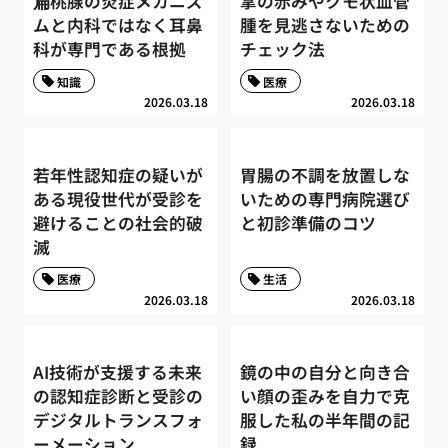
扁桃腺の炎症メカニズ
掌の赤みやクモ状血管
ムと内科ではなく耳鼻
腫を見逃さないための
科が専門である根拠
チェック法
知識
医療
2026.03.18
2026.03.18
若年性認知症の疑いが
胃腸の不調を放置しな
ある現役世代が受診を
いための専門病院選び
避けることの社会的破
と初診準備のコツ
滅
医療
生活
2026.03.18
2026.03.18
AI技術が支援する未来
鏡の中の自分と向き合
の認知症診断と受診の
い顔の歪みを自力で克
デジタルトランスフォ
服した私の半年間の記
ーメーション
録