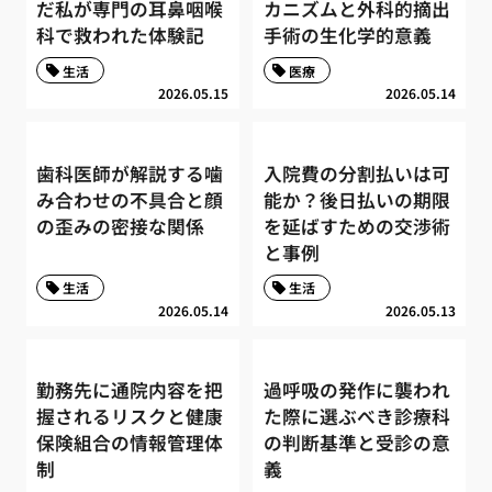
だ私が専門の耳鼻咽喉
カニズムと外科的摘出
科で救われた体験記
手術の生化学的意義
生活
医療
2026.05.15
2026.05.14
歯科医師が解説する噛
入院費の分割払いは可
み合わせの不具合と顔
能か？後日払いの期限
の歪みの密接な関係
を延ばすための交渉術
と事例
生活
生活
2026.05.14
2026.05.13
勤務先に通院内容を把
過呼吸の発作に襲われ
握されるリスクと健康
た際に選ぶべき診療科
保険組合の情報管理体
の判断基準と受診の意
制
義