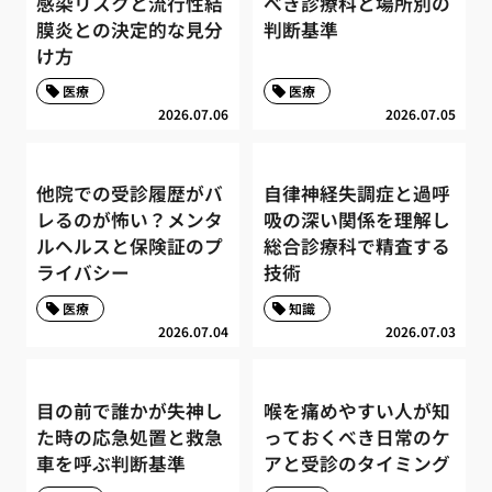
感染リスクと流行性結
べき診療科と場所別の
膜炎との決定的な見分
判断基準
け方
医療
医療
2026.07.06
2026.07.05
他院での受診履歴がバ
自律神経失調症と過呼
レるのが怖い？メンタ
吸の深い関係を理解し
ルヘルスと保険証のプ
総合診療科で精査する
ライバシー
技術
医療
知識
2026.07.04
2026.07.03
目の前で誰かが失神し
喉を痛めやすい人が知
た時の応急処置と救急
っておくべき日常のケ
車を呼ぶ判断基準
アと受診のタイミング