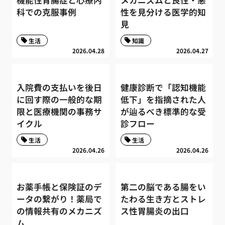
機能性胃腸症と心療内
メカニズムと良性・悪
科での克服事例
性を見分ける医学的知
見
生活
知識
2026.04.28
2026.04.27
入院費の支払いを後日
健康診断で「認知機能
に回す際の一般的な期
低下」を指摘された人
限と医療機関の事務サ
が辿るべき標準的な受
イクル
診フロー
生活
生活
2026.04.26
2026.04.26
お薬手帳と保険証のデ
第二の脳である腸をい
ータの繋がり！薬局で
たわる生き方とストレ
の情報共有のメカニズ
ス性胃腸炎の出口
ム