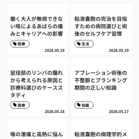
働く大人が無視できな
粘液嚢胞の完治を目指
い咳によるあばらの痛
すための病院選びと術
みとキャリアへの影響
後のセルフケア習慣
医療
生活
2026.05.19
2026.05.19
鼠径部のリンパの腫れ
アブレーション術後の
から考えられる原因と
不整脈とブランキング
診療科選びのケースス
期間の正しい知識
タディ
医療
知識
2026.05.18
2026.05.17
喉の激痛と高熱に悩ん
粘液嚢胞の病理学的メ