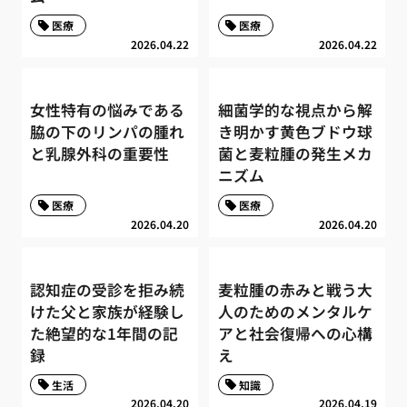
医療
医療
2026.04.22
2026.04.22
女性特有の悩みである
細菌学的な視点から解
脇の下のリンパの腫れ
き明かす黄色ブドウ球
と乳腺外科の重要性
菌と麦粒腫の発生メカ
ニズム
医療
医療
2026.04.20
2026.04.20
認知症の受診を拒み続
麦粒腫の赤みと戦う大
けた父と家族が経験し
人のためのメンタルケ
た絶望的な1年間の記
アと社会復帰への心構
録
え
生活
知識
2026.04.20
2026.04.19