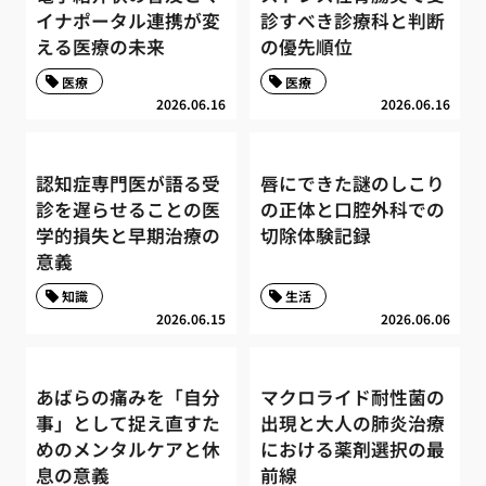
イナポータル連携が変
診すべき診療科と判断
える医療の未来
の優先順位
医療
医療
2026.06.16
2026.06.16
認知症専門医が語る受
唇にできた謎のしこり
診を遅らせることの医
の正体と口腔外科での
学的損失と早期治療の
切除体験記録
意義
知識
生活
2026.06.15
2026.06.06
あばらの痛みを「自分
マクロライド耐性菌の
事」として捉え直すた
出現と大人の肺炎治療
めのメンタルケアと休
における薬剤選択の最
息の意義
前線