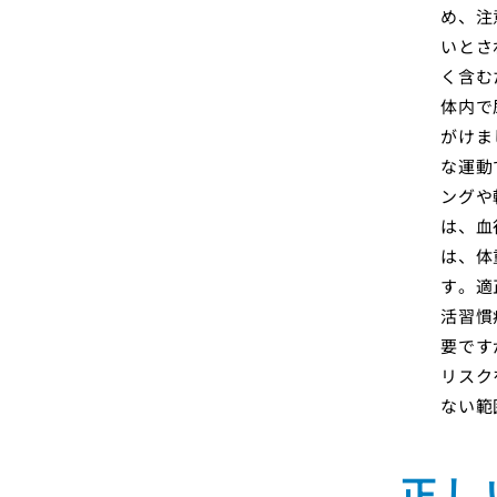
め、注
いとさ
く含む
体内で
がけま
な運動
ングや
は、血
は、体
す。適
活習慣
要です
リスク
ない範
正し