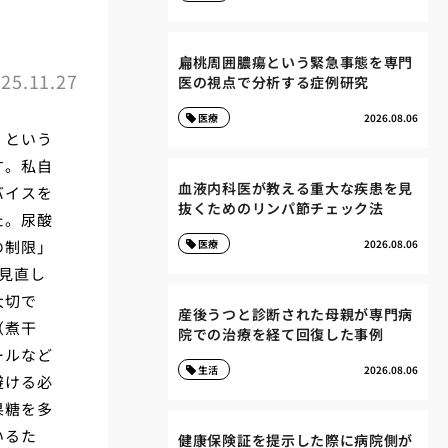
扁桃周囲膿瘍という緊急事態を専門
25.11.27
医の視点で分析する症例研究
医療
2026.08.06
」という
す。私自
血液内科医が教える重大な疾患を見
バイスを
抜くためのリンパ節チェック法
た。尿酸
の制限」
医療
2026.08.06
見直し
大切で
産後うつと診断された母親が専門病
（煮干
院での治療を経て回復した事例
ールなど
生活
2026.08.06
避ける必
果糖を多
いるた
健康保険証を提示した際に病院側が