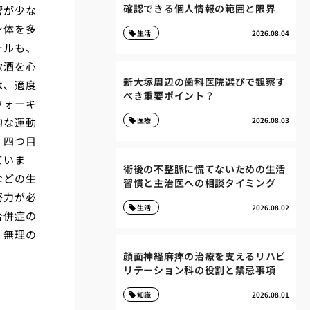
確認できる個人情報の範囲と限界
響が少な
ン体を多
生活
2026.08.04
ールも、
飲酒を心
新大塚周辺の歯科医院選びで観察す
は、適度
べき重要ポイント？
ウォーキ
的な運動
医療
2026.08.03
。四つ目
ていま
術後の不整脈に慌てないための生活
などの生
習慣と主治医への相談タイミング
努力が必
生活
2026.08.02
合併症の
、無理の
顔面神経麻痺の治療を支えるリハビ
リテーション科の役割と禁忌事項
る
知識
2026.08.01