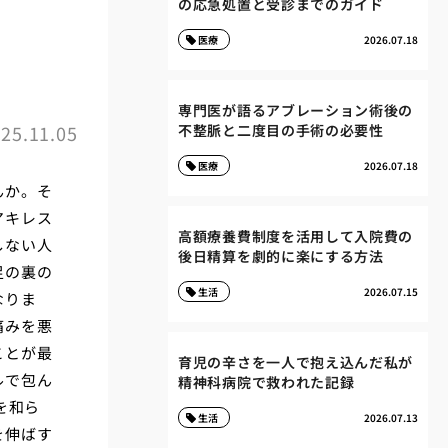
の応急処置と受診までのガイド
医療
2026.07.18
専門医が語るアブレーション術後の
25.11.05
不整脈と二度目の手術の必要性
医療
2026.07.18
んか。そ
アキレス
高額療養費制度を活用して入院費の
しない人
後日精算を劇的に楽にする方法
足の裏の
生活
2026.07.15
なりま
痛みを悪
ことが最
育児の辛さを一人で抱え込んだ私が
ルで包ん
精神科病院で救われた記録
を和ら
生活
2026.07.13
を伸ばす