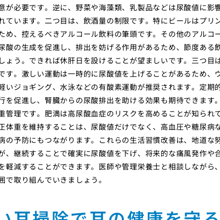
意が必要です。逆に、野菜や海藻類、乳製品などは尿酸値に影
れています。二つ目は、飲酒量の制限です。特にビールはプリ
ため、控えるべきアルコール飲料の筆頭です。その他のアルコ
尿酸の生成を促進し、排出を妨げる作用があるため、節度ある
しょう。できれば休肝日を設けることが望ましいです。三つ目
です。激しい運動は一時的に尿酸値を上げることがあるため、
軽いジョギング、水泳などの有酸素運動が推奨されます。定期
行を促進し、腎臓からの尿酸排出を助ける効果も期待できます
重管理です。肥満は高尿酸血症のリスクを高めることが知られ
正体重を維持することは、尿酸値だけでなく、高血圧や糖尿病
病の予防にもつながります。これらの生活習慣改善は、地道な
が、継続することで確実に尿酸値を下げ、将来的な痛風発作や
を軽減することができます。医師や管理栄養士と相談しながら
囲で取り組んでいきましょう。
い耳掃除で耳の健康を守