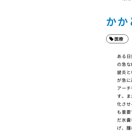
かか
医療
ある日
の急な
腱炎と
が急に
アーチ
す。ま
化させ
も重要
だ氷嚢
げ、腫