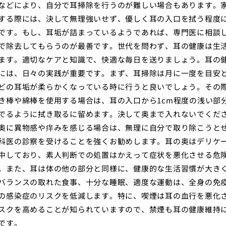
などにより、自分で耳掃除を行うのが難しい場合もあります。
する際には、決して無理強いせず、優しく耳の入口を拭う程度
です。もし、耳垢が詰まっているようであれば、専門医に相談
で除去してもらうのが最善です。世代を問わず、耳の健康は生
ます。適切なケアと知識で、快適な毎日を送りましょう。耳の
には、日々の実践が重要です。まず、耳掃除は月に一度を目安
どの耳垢が柔らかくなっている時に行うと良いでしょう。その
き棒や綿棒を使用する場合は、耳の入口から1cm程度の浅い部
でるように拭き取るに留めます。決して奥まで入れないでくだ
奥に異物感や痒みを感じる場合は、無理に自分で取り除こうと
科医の診察を受けることを強くお勧めします。耳の奥はデリケ
中しており、素人判断での処置はかえって症状を悪化させる危
。また、耳は体の他の部分と同様に、健康的な生活習慣が大き
バランスの取れた食事、十分な睡眠、適度な運動は、全身の免
の感染症のリスクを低減します。特に、喫煙は耳の血行を悪化
スクを高めることが知られていますので、禁煙も耳の健康維持
です。