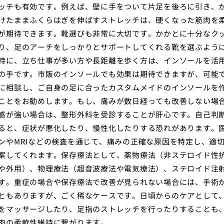
ッチも有効です。例えば、壁に手をついて片足を後ろに引き、
けたままふくらはぎを伸ばすストレッチは、硬くなった筋肉を
が期待できます。靴選びも非常に大切です。かかとに十分なク
り、足のアーチをしっかりとサポートしてくれる靴を選ぶよう
特に、立ち仕事が多い方や長距離を歩く方は、インソールを活
の手です。市販のインソールでも効果は期待できますが、可能
に相談し、ご自身の足に合ったカスタムメイドのインソールを
ことをお勧めします。もし、痛みが数日経っても改善しない場
感が強い場合は、整形外科を受診することが肝心です。自己判
ると、症状が悪化したり、慢性化したりする恐れがあります。
ンやMRIなどの検査を通じて、痛みの正確な原因を特定し、適
案してくれます。保存療法として、薬物療法（非ステロイド性
や外用）、物理療法（超音波療法や電気療法）、ステロイド注
す。重症の場合や保存療法で改善が見られない場合には、手術
ともありますが、ごく稀なケースです。日頃からのケアとして
をマッサージしたり、足指のストレッチを行ったりすることも
肉の柔軟性維持に繋がります。