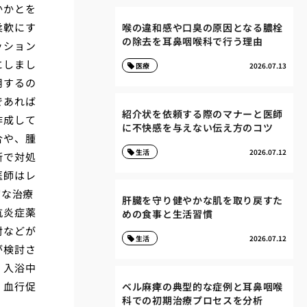
かかとを
柔軟にす
喉の違和感や口臭の原因となる膿栓
の除去を耳鼻咽喉科で行う理由
ッション
にしまし
医療
2026.07.13
用するの
であれば
紹介状を依頼する際のマナーと医師
作成して
に不快感を与えない伝え方のコツ
合や、腫
生活
2026.07.12
断で対処
医師はレ
切な治療
肝臓を守り健やかな肌を取り戻すた
抗炎症薬
めの食事と生活習慣
射などが
生活
2026.07.12
が検討さ
、入浴中
、血行促
ベル麻痺の典型的な症例と耳鼻咽喉
科での初期治療プロセスを分析