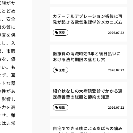
家族がサ
にとどめ
カテーテルアブレーション術後に再
し、安全
発が起きる電気生理学的メカニズム
活の質に
医療
2026.07.22
健康を保
とし、入
際、市販
医療費の消滅時効3年と後日払いに
分を、優
おける法的期限の落とし穴
さい。も
医療
2026.07.22
せず、耳
ートな器
険性があ
紹介状なしの大病院受診でかかる選
定療養費の総額と節約の知恵
く影響し
疫力を高
知識
2026.07.22
させ、難
には非常
自宅でできる咳によるあばらの痛み