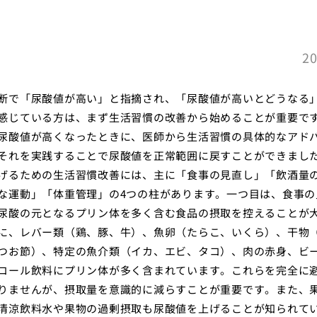
20
断で「尿酸値が高い」と指摘され、「尿酸値が高いとどうなる
感じている方は、まず生活習慣の改善から始めることが重要で
尿酸値が高くなったときに、医師から生活習慣の具体的なアド
それを実践することで尿酸値を正常範囲に戻すことができまし
げるための生活習慣改善には、主に「食事の見直し」「飲酒量
な運動」「体重管理」の4つの柱があります。一つ目は、食事の
尿酸の元となるプリン体を多く含む食品の摂取を控えることが
に、レバー類（鶏、豚、牛）、魚卵（たらこ、いくら）、干物
つお節）、特定の魚介類（イカ、エビ、タコ）、肉の赤身、ビ
コール飲料にプリン体が多く含まれています。これらを完全に
りませんが、摂取量を意識的に減らすことが重要です。また、
清涼飲料水や果物の過剰摂取も尿酸値を上げることが知られて