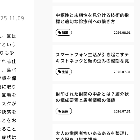
中枢性と末梢性を見分ける技術的指
25.11.09
標と適切な診療科への繋ぎ方
知識
2026.08.01
ん。耳は
すという
りも少
スマートフォン生活が引き起こすテ
キストネックと顔の歪みの深刻な罠
される仕
り、食べ
生活
2026.07.31
皮膚を保
璧に取り
封印された封筒の中身とは？紹介状
、耳垢を
の構成要素と患者情報の価値
リスクが
不快感を
医療
2026.07.31
ことをお
なること
大人の歯医者怖いあるあるを整理し
、症状は
て克服を目指す雑感