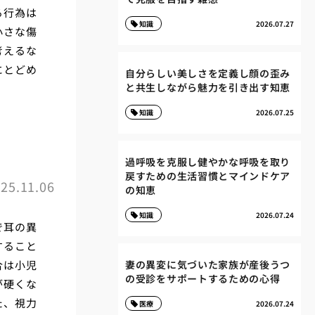
る行為は
知識
2026.07.27
小さな傷
考えるな
にとどめ
自分らしい美しさを定義し顔の歪み
と共生しながら魅力を引き出す知恵
知識
2026.07.25
過呼吸を克服し健やかな呼吸を取り
戻すための生活習慣とマインドケア
25.11.06
の知恵
知識
2026.07.24
で耳の異
すること
合は小児
妻の異変に気づいた家族が産後うつ
の受診をサポートするための心得
が硬くな
た、視力
医療
2026.07.24