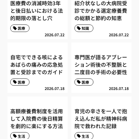
医療費の消滅時効3年
紹介状なしの大病院受
と後日払いにおける法
診でかかる選定療養費
的期限の落とし穴
の総額と節約の知恵
医療
知識
2026.07.22
2026.07.22
自宅でできる咳による
専門医が語るアブレー
あばらの痛みの応急処
ション術後の不整脈と
置と受診までのガイド
二度目の手術の必要性
医療
医療
2026.07.18
2026.07.18
高額療養費制度を活用
育児の辛さを一人で抱
して入院費の後日精算
え込んだ私が精神科病
を劇的に楽にする方法
院で救われた記録
生活
生活