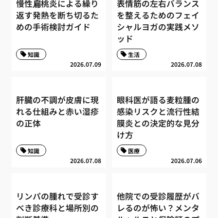
慢性扁桃炎による繰り
表情筋の左右バランス
返す発熱を断ち切るた
を整えるためのフェイ
めの手術検討ガイド
シャルヨガの実践メソ
ッド
知識
生活
2026.07.09
2026.07.08
肝臓の不調が皮膚に現
眼科医が語る麦粒腫の
れる仕組みと赤い湿疹
感染リスクと流行性結
の正体
膜炎との決定的な見分
け方
知識
医療
2026.07.08
2026.07.06
リンパの腫れで受診す
他院での受診履歴がバ
べき診療科と場所別の
レるのが怖い？メンタ