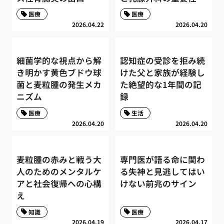
医療
医療
2026.04.22
2026.04.20
細菌学的な視点から解
認知症の受診を拒み続
き明かす黄色ブドウ球
けた父と家族が経験し
菌と麦粒腫の発生メカ
た絶望的な1年間の記
ニズム
録
医療
生活
2026.04.20
2026.04.20
麦粒腫の赤みと戦う大
専門医が語る命に関わ
人のためのメンタルケ
る失神と見逃してはい
アと社会復帰への心構
けない前兆のサイン
え
知識
医療
2026.04.19
2026.04.17