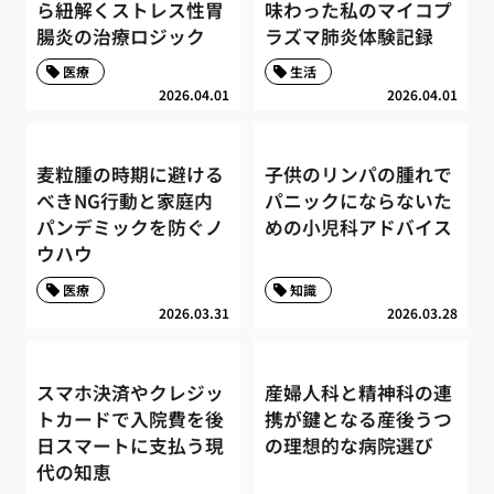
ら紐解くストレス性胃
味わった私のマイコプ
腸炎の治療ロジック
ラズマ肺炎体験記録
医療
生活
2026.04.01
2026.04.01
麦粒腫の時期に避ける
子供のリンパの腫れで
べきNG行動と家庭内
パニックにならないた
パンデミックを防ぐノ
めの小児科アドバイス
ウハウ
医療
知識
2026.03.31
2026.03.28
スマホ決済やクレジッ
産婦人科と精神科の連
トカードで入院費を後
携が鍵となる産後うつ
日スマートに支払う現
の理想的な病院選び
代の知恵