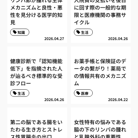
リンパ節が腫れる生体
入院費の支払いを後日
メカニズムと良性・悪
に回す際の一般的な期
性を見分ける医学的知
限と医療機関の事務サ
見
イクル
知識
生活
2026.04.27
2026.04.26
健康診断で「認知機能
お薬手帳と保険証のデ
低下」を指摘された人
ータの繋がり！薬局で
が辿るべき標準的な受
の情報共有のメカニズ
診フロー
ム
生活
医療
2026.04.26
2026.04.22
第二の脳である腸をい
女性特有の悩みである
たわる生き方とストレ
脇の下のリンパの腫れ
ス性胃腸炎の出口
と乳腺外科の重要性