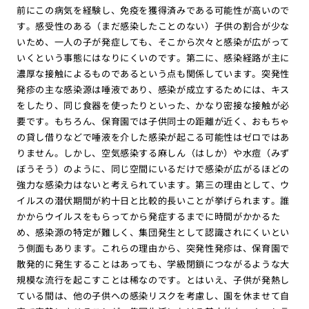
前にこの病気を経験し、免疫を獲得済みである可能性が高いので
す。感受性のある（まだ感染したことのない）子供の割合が少な
いため、一人の子が発症しても、そこから次々と感染が広がって
いくという事態にはなりにくいのです。第二に、感染経路が主に
濃厚な接触によるものであるという点も関係しています。突発性
発疹の主な感染源は唾液であり、感染が成立するためには、キス
をしたり、同じ食器を使ったりといった、かなり密接な接触が必
要です。もちろん、保育園では子供同士の距離が近く、おもちゃ
の貸し借りなどで唾液を介した感染が起こる可能性はゼロではあ
りません。しかし、空気感染する麻しん（はしか）や水痘（みず
ぼうそう）のように、同じ空間にいるだけで感染が広がるほどの
強力な感染力はないと考えられています。第三の理由として、ウ
イルスの潜伏期間が約十日と比較的長いことが挙げられます。誰
かからウイルスをもらってから発症するまでに時間がかかるた
め、感染源の特定が難しく、集団発生として認識されにくいとい
う側面もあります。これらの理由から、突発性発疹は、保育園で
散発的に発生することはあっても、学級閉鎖につながるような大
規模な流行を起こすことは稀なのです。とはいえ、子供が発熱し
ている間は、他の子供への感染リスクを考慮し、園を休ませて自