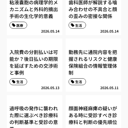
粘液嚢胞の病理学的メ
歯科医師が解説する噛
カニズムと外科的摘出
み合わせの不具合と顔
手術の生化学的意義
の歪みの密接な関係
医療
生活
2026.05.14
2026.05.14
入院費の分割払いは可
勤務先に通院内容を把
能か？後日払いの期限
握されるリスクと健康
を延ばすための交渉術
保険組合の情報管理体
と事例
制
生活
生活
2026.05.13
2026.05.11
過呼吸の発作に襲われ
顔面神経麻痺の疑いが
た際に選ぶべき診療科
ある時に受診すべき診
の判断基準と受診の意
療科と判断の優先順位