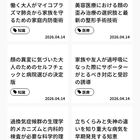
働く大人がマイコプラ
美容医療における顔の
ズマ肺炎から家族を守
歪み治療の選択肢と最
るための家庭内防衛術
新の整形手術技術
知識
医療
2026.04.14
2026.04.14
顔の異変に気づいた大
家族や友人が過呼吸に
人のためのセルフチェ
なった際にサポーター
ックと病院選びの決定
がとるべき対応と受診
版
の誘導
知識
医療
2026.04.14
2026.04.14
過換気症候群の生理学
立ちくらみと失神の違
的メカニズムと内科的
いを知り重大な病気を
検査が必要な科学的理
早期発見する知恵