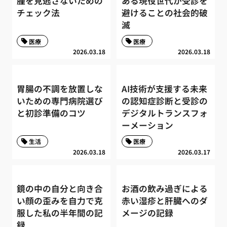
腫を見逃さないための
ある現役世代が受診を
チェック法
避けることの社会的破
滅
医療
医療
2026.03.18
2026.03.18
胃腸の不調を放置しな
AI技術が支援する未来
いための専門病院選び
の認知症診断と受診の
と初診準備のコツ
デジタルトランスフォ
ーメーション
生活
医療
2026.03.18
2026.03.17
鏡の中の自分と向き合
お酒の飲み過ぎによる
い顔の歪みを自力で克
赤い湿疹と肝臓へのダ
服した私の半年間の記
メージの記録
録