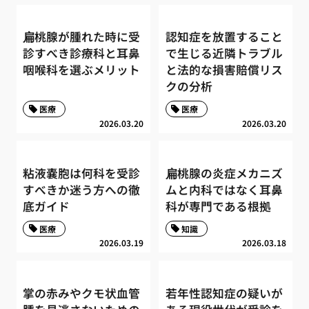
扁桃腺が腫れた時に受
認知症を放置すること
診すべき診療科と耳鼻
で生じる近隣トラブル
咽喉科を選ぶメリット
と法的な損害賠償リス
クの分析
医療
医療
2026.03.20
2026.03.20
粘液嚢胞は何科を受診
扁桃腺の炎症メカニズ
すべきか迷う方への徹
ムと内科ではなく耳鼻
底ガイド
科が専門である根拠
医療
知識
2026.03.19
2026.03.18
掌の赤みやクモ状血管
若年性認知症の疑いが