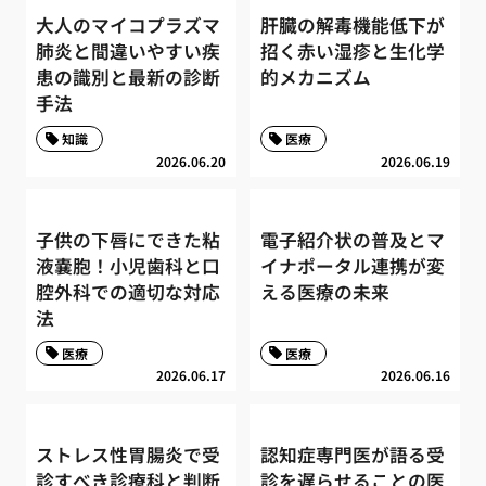
大人のマイコプラズマ
肝臓の解毒機能低下が
肺炎と間違いやすい疾
招く赤い湿疹と生化学
患の識別と最新の診断
的メカニズム
手法
知識
医療
2026.06.20
2026.06.19
子供の下唇にできた粘
電子紹介状の普及とマ
液嚢胞！小児歯科と口
イナポータル連携が変
腔外科での適切な対応
える医療の未来
法
医療
医療
2026.06.17
2026.06.16
ストレス性胃腸炎で受
認知症専門医が語る受
診すべき診療科と判断
診を遅らせることの医