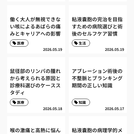
働く大人が無視できな
粘液嚢胞の完治を目指
い咳によるあばらの痛
すための病院選びと術
みとキャリアへの影響
後のセルフケア習慣
医療
生活
2026.05.19
2026.05.19
鼠径部のリンパの腫れ
アブレーション術後の
から考えられる原因と
不整脈とブランキング
診療科選びのケースス
期間の正しい知識
タディ
医療
知識
2026.05.18
2026.05.17
喉の激痛と高熱に悩ん
粘液嚢胞の病理学的メ