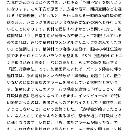
た発作が起きることへの恐怖、いわゆる「予期不安」を抱くよう
になります。この不安が原因で、広場や電車、閉鎖空間などを避
ける「広場恐怖」が加わると、それは単なる一時的な過呼吸の範
疇を超え、パニック障害という治療が必要な心の病へと移行して
いることになります。何科を受診すべきかという問いに対し、加
藤医師は「もし日常生活が発作への不安によって制限されている
のであれば、迷わず精神科やメンタルクリニックを選んでくださ
い」と強調します。精神科での治療の主役は、脳内の神経伝達物
質であるセロトニンのバランスを整える「SSRI（選択的セロトニ
ン再取り込み阻害薬）」などの薬剤と、考え方の癖を修正する
「認知行動療法」です。加藤医師によれば、パニック障害に伴う
過呼吸は、脳の扁桃体という部分が「誤作動」を起こして、敵も
いないのに緊急事態のアラームを鳴らしている状態だと言いま
す。治療によってこのアラームの感度を適切に下げることで、過
呼吸は自然に起きなくなっていきます。インタビューの中で特に
印象的だったのは、患者さんへのアドバイスとして「発作を止め
ようとしないこと」という言葉でした。「過呼吸が始まったとき
に、なんとかして止めようと焦るほど、恐怖が増して呼吸はさら
に速くなります。反対に、『あ、またアラームが鳴ったな。で
も、これは命に別状はない反応だ』と、ある意味で開き直って観