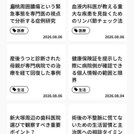
扁桃周囲膿瘍という緊
血液内科医が教える重
急事態を専門医の視点
大な疾患を見抜くため
で分析する症例研究
のリンパ節チェック法
医療
医療
2026.08.06
2026.08.06
産後うつと診断された
健康保険証を提示した
母親が専門病院での治
際に病院側が確認でき
療を経て回復した事例
る個人情報の範囲と限
界
生活
生活
2026.08.06
2026.08.04
新大塚周辺の歯科医院
術後の不整脈に慌てな
選びで観察すべき重要
いための生活習慣と主
ポイント？
治医への相談タイミン