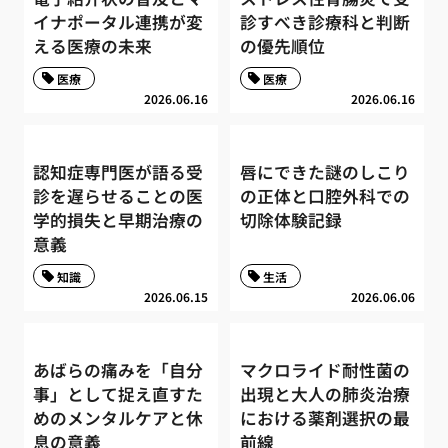
イナポータル連携が変
診すべき診療科と判断
える医療の未来
の優先順位
医療
医療
2026.06.16
2026.06.16
認知症専門医が語る受
唇にできた謎のしこり
診を遅らせることの医
の正体と口腔外科での
学的損失と早期治療の
切除体験記録
意義
知識
生活
2026.06.15
2026.06.06
あばらの痛みを「自分
マクロライド耐性菌の
事」として捉え直すた
出現と大人の肺炎治療
めのメンタルケアと休
における薬剤選択の最
息の意義
前線