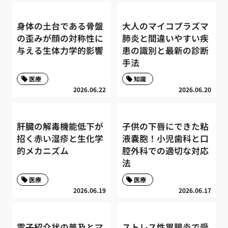
身体の土台である骨盤
大人のマイコプラズマ
の歪みが顔の対称性に
肺炎と間違いやすい疾
与える生体力学的影響
患の識別と最新の診断
手法
医療
知識
2026.06.22
2026.06.20
肝臓の解毒機能低下が
子供の下唇にできた粘
招く赤い湿疹と生化学
液嚢胞！小児歯科と口
的メカニズム
腔外科での適切な対応
法
医療
医療
2026.06.19
2026.06.17
電子紹介状の普及とマ
ストレス性胃腸炎で受