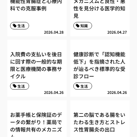
機能性胃腸症と心療内
メカニズムと良性・悪
科での克服事例
性を見分ける医学的知
見
生活
知識
2026.04.28
2026.04.27
入院費の支払いを後日
健康診断で「認知機能
に回す際の一般的な期
低下」を指摘された人
限と医療機関の事務サ
が辿るべき標準的な受
イクル
診フロー
生活
生活
2026.04.26
2026.04.26
お薬手帳と保険証のデ
第二の脳である腸をい
ータの繋がり！薬局で
たわる生き方とストレ
の情報共有のメカニズ
ス性胃腸炎の出口
ム