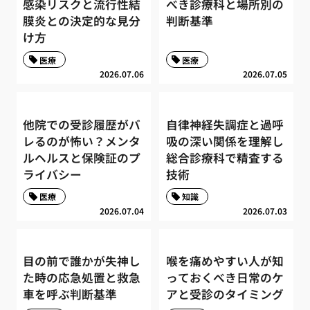
感染リスクと流行性結
べき診療科と場所別の
膜炎との決定的な見分
判断基準
け方
医療
医療
2026.07.06
2026.07.05
他院での受診履歴がバ
自律神経失調症と過呼
レるのが怖い？メンタ
吸の深い関係を理解し
ルヘルスと保険証のプ
総合診療科で精査する
ライバシー
技術
医療
知識
2026.07.04
2026.07.03
目の前で誰かが失神し
喉を痛めやすい人が知
た時の応急処置と救急
っておくべき日常のケ
車を呼ぶ判断基準
アと受診のタイミング