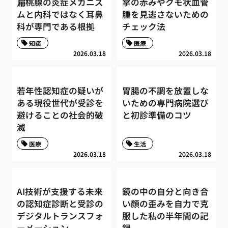
扁桃腺の炎症メカニズ
掌の赤みやクモ状血管
ムと内科ではなく耳鼻
腫を見逃さないための
科が専門である根拠
チェック法
知識
医療
2026.03.18
2026.03.18
若年性認知症の疑いが
胃腸の不調を放置しな
ある現役世代が受診を
いための専門病院選び
避けることの社会的破
と初診準備のコツ
滅
医療
生活
2026.03.18
2026.03.18
AI技術が支援する未来
鏡の中の自分と向き合
の認知症診断と受診の
い顔の歪みを自力で克
デジタルトランスフォ
服した私の半年間の記
ーメーション
録