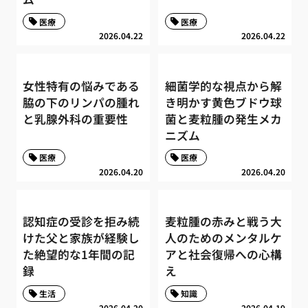
医療
医療
2026.04.22
2026.04.22
女性特有の悩みである
細菌学的な視点から解
脇の下のリンパの腫れ
き明かす黄色ブドウ球
と乳腺外科の重要性
菌と麦粒腫の発生メカ
ニズム
医療
医療
2026.04.20
2026.04.20
認知症の受診を拒み続
麦粒腫の赤みと戦う大
けた父と家族が経験し
人のためのメンタルケ
た絶望的な1年間の記
アと社会復帰への心構
録
え
生活
知識
2026.04.20
2026.04.19