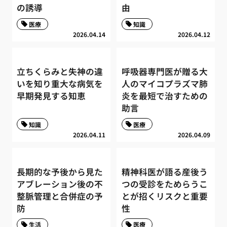
の誘導
由
医療
知識
2026.04.14
2026.04.12
立ちくらみと失神の違
呼吸器専門医が贈る大
いを知り重大な病気を
人のマイコプラズマ肺
早期発見する知恵
炎を最短で治すための
助言
知識
医療
2026.04.11
2026.04.09
長期的な予後から見た
精神科医が語る産後う
アブレーション後の不
つの受診をためらうこ
整脈管理と合併症の予
とが招くリスクと重要
防
性
生活
医療