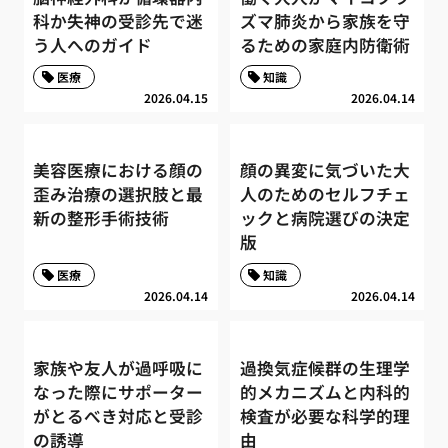
科か失神の受診先で迷
ズマ肺炎から家族を守
う人へのガイド
るための家庭内防衛術
医療
知識
2026.04.15
2026.04.14
美容医療における顔の
顔の異変に気づいた大
歪み治療の選択肢と最
人のためのセルフチェ
新の整形手術技術
ックと病院選びの決定
版
医療
知識
2026.04.14
2026.04.14
家族や友人が過呼吸に
過換気症候群の生理学
なった際にサポーター
的メカニズムと内科的
がとるべき対応と受診
検査が必要な科学的理
の誘導
由