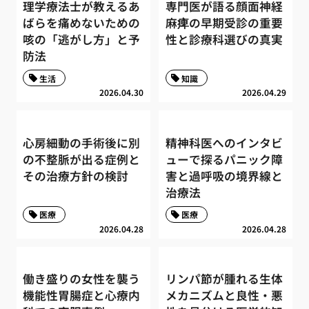
理学療法士が教えるあ
専門医が語る顔面神経
ばらを痛めないための
麻痺の早期受診の重要
咳の「逃がし方」と予
性と診療科選びの真実
防法
生活
知識
2026.04.30
2026.04.29
心房細動の手術後に別
精神科医へのインタビ
の不整脈が出る症例と
ューで探るパニック障
その治療方針の検討
害と過呼吸の境界線と
治療法
医療
医療
2026.04.28
2026.04.28
働き盛りの女性を襲う
リンパ節が腫れる生体
機能性胃腸症と心療内
メカニズムと良性・悪