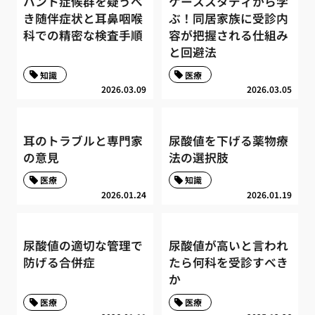
ハント症候群を疑うべ
ケーススタディから学
き随伴症状と耳鼻咽喉
ぶ！同居家族に受診内
科での精密な検査手順
容が把握される仕組み
と回避法
知識
医療
2026.03.09
2026.03.05
耳のトラブルと専門家
尿酸値を下げる薬物療
の意見
法の選択肢
医療
知識
2026.01.24
2026.01.19
尿酸値の適切な管理で
尿酸値が高いと言われ
防げる合併症
たら何科を受診すべき
か
医療
医療