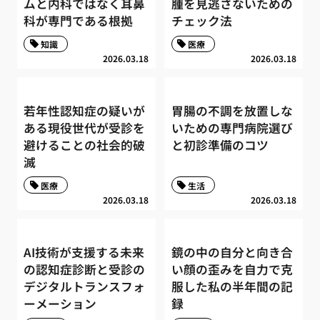
ムと内科ではなく耳鼻
腫を見逃さないための
科が専門である根拠
チェック法
知識
医療
2026.03.18
2026.03.18
若年性認知症の疑いが
胃腸の不調を放置しな
ある現役世代が受診を
いための専門病院選び
避けることの社会的破
と初診準備のコツ
滅
医療
生活
2026.03.18
2026.03.18
AI技術が支援する未来
鏡の中の自分と向き合
の認知症診断と受診の
い顔の歪みを自力で克
デジタルトランスフォ
服した私の半年間の記
ーメーション
録