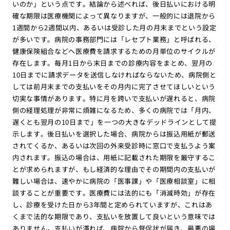
いのか」という点です。結論から述べれば、後日払いにおける明
確な期限は医療機関によって異なりますが、一般的には退院から
1週間から2週間以内、あるいは受診した月の月末までという設定
が多いです。病院の事務部門には「レセプト業務」と呼ばれる、
健康保険組合などへ医療費を請求するための月単位のサイクルが
存在します。毎月1日から末日までの診療内容をまとめ、翌月の
10日までに請求データを送信しなければならないため、病院側と
しては前月末までの支払いをその月内に完了させてほしいという
切実な事情があります。特に月を跨いで支払いが遅れると、病院
側の経理処理が非常に煩雑になるため、多くの病院では「月内、
遅くとも翌月の10日まで」を一つの大きなデッドラインとして提
示します。後日払いを選択した場合、病院からは振込用紙が郵送
されてくるか、あるいは次回の外来受診時に窓口で支払うよう案
内されます。振込の場合は、用紙に記載された期限を厳守するこ
とが求められますが、もし経済的な理由でその期間内の支払いが
難しい場合は、速やかに病院の「医事課」や「医療相談室」に相
談することが重要です。医療費には法的にも「消滅時効」が存在
し、診療を受けた日から3年間と定められていますが、これはあ
くまで法的な期限であり、支払いを放置して良いという意味では
ありません。支払いが滞れば、病院から督促状が届き、最悪の場