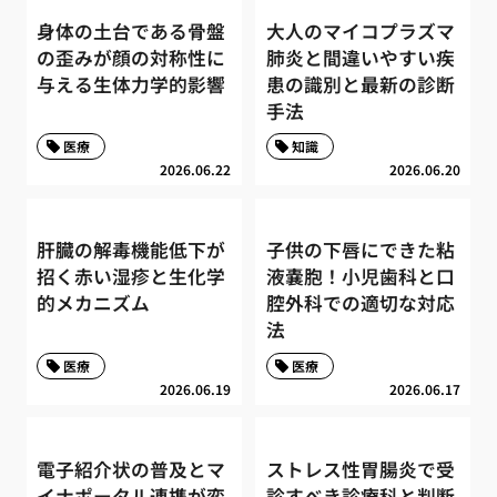
身体の土台である骨盤
大人のマイコプラズマ
の歪みが顔の対称性に
肺炎と間違いやすい疾
与える生体力学的影響
患の識別と最新の診断
手法
医療
知識
2026.06.22
2026.06.20
肝臓の解毒機能低下が
子供の下唇にできた粘
招く赤い湿疹と生化学
液嚢胞！小児歯科と口
的メカニズム
腔外科での適切な対応
法
医療
医療
2026.06.19
2026.06.17
電子紹介状の普及とマ
ストレス性胃腸炎で受
イナポータル連携が変
診すべき診療科と判断