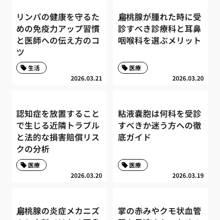
リンパの健康を守るた
扁桃腺が腫れた時に受
めの免疫力アップ習慣
診すべき診療科と耳鼻
と医師への伝え方のコ
咽喉科を選ぶメリット
ツ
生活
医療
2026.03.21
2026.03.20
認知症を放置すること
粘液嚢胞は何科を受診
で生じる近隣トラブル
すべきか迷う方への徹
と法的な損害賠償リス
底ガイド
クの分析
医療
医療
2026.03.20
2026.03.19
扁桃腺の炎症メカニズ
掌の赤みやクモ状血管