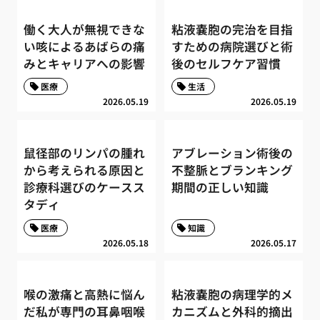
働く大人が無視できな
粘液嚢胞の完治を目指
い咳によるあばらの痛
すための病院選びと術
みとキャリアへの影響
後のセルフケア習慣
医療
生活
2026.05.19
2026.05.19
鼠径部のリンパの腫れ
アブレーション術後の
から考えられる原因と
不整脈とブランキング
診療科選びのケースス
期間の正しい知識
タディ
医療
知識
2026.05.18
2026.05.17
喉の激痛と高熱に悩ん
粘液嚢胞の病理学的メ
だ私が専門の耳鼻咽喉
カニズムと外科的摘出