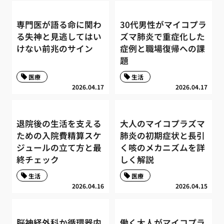
専門医が語る命に関わ
30代男性がマイコプラ
る失神と見逃してはい
ズマ肺炎で重症化した
けない前兆のサイン
症例と職場復帰への課
題
医療
生活
2026.04.17
2026.04.17
退院後の生活を支える
大人のマイコプラズマ
ための入院費精算スケ
肺炎の初期症状と長引
ジュールの立て方と最
く咳のメカニズムを詳
終チェック
しく解説
生活
医療
2026.04.16
2026.04.15
脳神経外科か循環器内
働く大人がマイコプラ