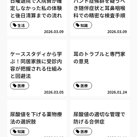
日曜退院で入院費が確
ハント症候群を疑うべ
定しなかった私の体験
き随伴症状と耳鼻咽喉
と後日清算までの流れ
科での精密な検査手順
生活
知識
2026.03.09
2026.03.09
ケーススタディから学
耳のトラブルと専門家
ぶ！同居家族に受診内
の意見
容が把握される仕組み
と回避法
医療
医療
2026.03.05
2026.01.24
尿酸値を下げる薬物療
尿酸値の適切な管理で
法の選択肢
防げる合併症
知識
医療