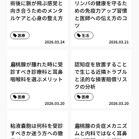
術後に脈が飛ぶ感覚と
リンパの健康を守るた
向き合うためのメンタ
めの免疫力アップ習慣
ルケアと心身の整え方
と医師への伝え方のコ
ツ
医療
生活
2026.03.24
2026.03.21
扁桃腺が腫れた時に受
認知症を放置すること
診すべき診療科と耳鼻
で生じる近隣トラブル
咽喉科を選ぶメリット
と法的な損害賠償リス
クの分析
医療
医療
2026.03.20
2026.03.20
粘液嚢胞は何科を受診
扁桃腺の炎症メカニズ
すべきか迷う方への徹
ムと内科ではなく耳鼻