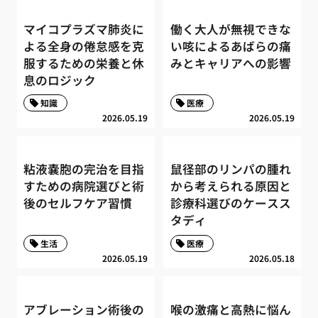
マイコプラズマ肺炎に
働く大人が無視できな
よる全身の倦怠感を克
い咳によるあばらの痛
服するための栄養と休
みとキャリアへの影響
息のロジック
知識
医療
2026.05.19
2026.05.19
粘液嚢胞の完治を目指
鼠径部のリンパの腫れ
すための病院選びと術
から考えられる原因と
後のセルフケア習慣
診療科選びのケースス
タディ
生活
医療
2026.05.19
2026.05.18
アブレーション術後の
喉の激痛と高熱に悩ん