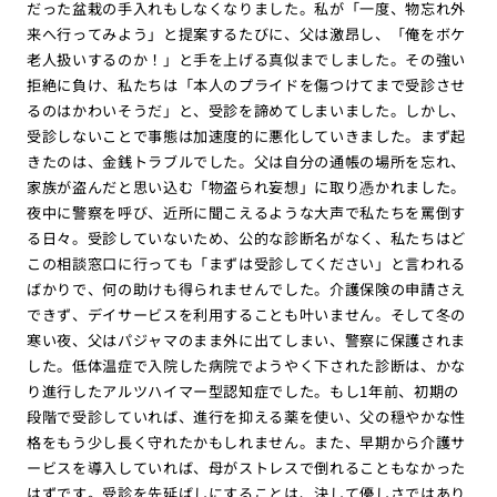
だった盆栽の手入れもしなくなりました。私が「一度、物忘れ外
来へ行ってみよう」と提案するたびに、父は激昂し、「俺をボケ
老人扱いするのか！」と手を上げる真似までしました。その強い
拒絶に負け、私たちは「本人のプライドを傷つけてまで受診させ
るのはかわいそうだ」と、受診を諦めてしまいました。しかし、
受診しないことで事態は加速度的に悪化していきました。まず起
きたのは、金銭トラブルでした。父は自分の通帳の場所を忘れ、
家族が盗んだと思い込む「物盗られ妄想」に取り憑かれました。
夜中に警察を呼び、近所に聞こえるような大声で私たちを罵倒す
る日々。受診していないため、公的な診断名がなく、私たちはど
この相談窓口に行っても「まずは受診してください」と言われる
ばかりで、何の助けも得られませんでした。介護保険の申請さえ
できず、デイサービスを利用することも叶いません。そして冬の
寒い夜、父はパジャマのまま外に出てしまい、警察に保護されま
した。低体温症で入院した病院でようやく下された診断は、かな
り進行したアルツハイマー型認知症でした。もし1年前、初期の
段階で受診していれば、進行を抑える薬を使い、父の穏やかな性
格をもう少し長く守れたかもしれません。また、早期から介護サ
ービスを導入していれば、母がストレスで倒れることもなかった
はずです。受診を先延ばしにすることは、決して優しさではあり