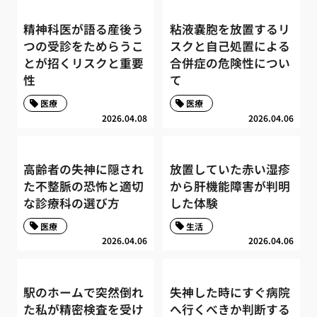
精神科医が語る産後う
粘液嚢胞を放置するリ
つの受診をためらうこ
スクと自己処置による
とが招くリスクと重要
合併症の危険性につい
性
て
医療
医療
2026.04.08
2026.04.06
高齢者の失神に隠され
放置していた赤い湿疹
た不整脈の恐怖と適切
から肝機能障害が判明
な診療科の選び方
した体験
医療
生活
2026.04.06
2026.04.06
駅のホームで突然倒れ
失神した時にすぐ病院
た私が精密検査を受け
へ行くべきか判断する