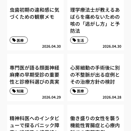
虫歯初期の違和感に気
理学療法士が教えるあ
づくための観察メモ
ばらを痛めないための
咳の「逃がし方」と予
防法
医療
生活
2026.04.30
2026.04.30
専門医が語る顔面神経
心房細動の手術後に別
麻痺の早期受診の重要
の不整脈が出る症例と
性と診療科選びの真実
その治療方針の検討
知識
医療
2026.04.29
2026.04.28
精神科医へのインタビ
働き盛りの女性を襲う
ューで探るパニック障
機能性胃腸症と心療内