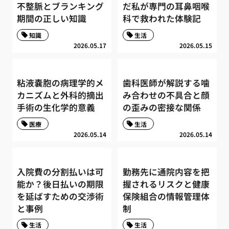
不整脈とブランキング
だ私が専門の耳鼻咽喉
期間の正しい知識
科で救われた体験記
知識
生活
2026.05.17
2026.05.15
粘液嚢胞の病理学的メ
歯科医師が解説する噛
カニズムと外科的摘出
み合わせの不具合と顔
手術の生化学的意義
の歪みの密接な関係
医療
生活
2026.05.14
2026.05.14
入院費の分割払いは可
勤務先に通院内容を把
能か？後日払いの期限
握されるリスクと健康
を延ばすための交渉術
保険組合の情報管理体
と事例
制
生活
生活