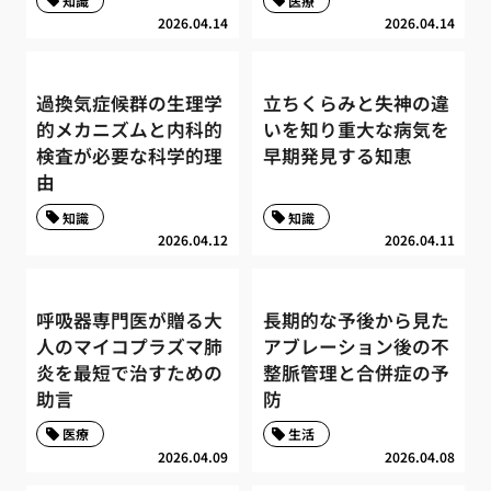
知識
医療
2026.04.14
2026.04.14
過換気症候群の生理学
立ちくらみと失神の違
的メカニズムと内科的
いを知り重大な病気を
検査が必要な科学的理
早期発見する知恵
由
知識
知識
2026.04.12
2026.04.11
呼吸器専門医が贈る大
長期的な予後から見た
人のマイコプラズマ肺
アブレーション後の不
炎を最短で治すための
整脈管理と合併症の予
助言
防
医療
生活
2026.04.09
2026.04.08