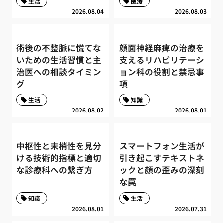
生活
医療
2026.08.04
2026.08.03
術後の不整脈に慌てな
顔面神経麻痺の治療を
いための生活習慣と主
支えるリハビリテーシ
治医への相談タイミン
ョン科の役割と禁忌事
グ
項
生活
知識
2026.08.02
2026.08.01
中枢性と末梢性を見分
スマートフォン生活が
ける技術的指標と適切
引き起こすテキストネ
な診療科への繋ぎ方
ックと顔の歪みの深刻
な罠
知識
生活
2026.08.01
2026.07.31