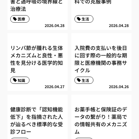
害と過呼吸の境界線と
科での克服事例
治療法
医療
生活
2026.04.28
2026.04.28
リンパ節が腫れる生体
入院費の支払いを後日
メカニズムと良性・悪
に回す際の一般的な期
性を見分ける医学的知
限と医療機関の事務サ
見
イクル
知識
生活
2026.04.27
2026.04.26
健康診断で「認知機能
お薬手帳と保険証のデ
低下」を指摘された人
ータの繋がり！薬局で
が辿るべき標準的な受
の情報共有のメカニズ
診フロー
ム