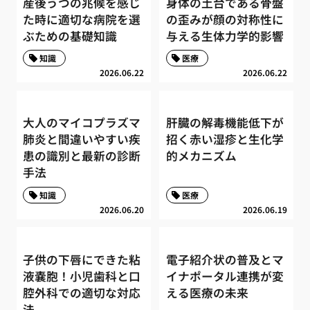
産後うつの兆候を感じ
身体の土台である骨盤
た時に適切な病院を選
の歪みが顔の対称性に
ぶための基礎知識
与える生体力学的影響
知識
医療
2026.06.22
2026.06.22
大人のマイコプラズマ
肝臓の解毒機能低下が
肺炎と間違いやすい疾
招く赤い湿疹と生化学
患の識別と最新の診断
的メカニズム
手法
知識
医療
2026.06.20
2026.06.19
子供の下唇にできた粘
電子紹介状の普及とマ
液嚢胞！小児歯科と口
イナポータル連携が変
腔外科での適切な対応
える医療の未来
法