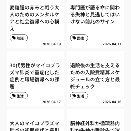
麦粒腫の赤みと戦う大
専門医が語る命に関わ
人のためのメンタルケ
る失神と見逃してはい
アと社会復帰への心構
けない前兆のサイン
え
知識
医療
2026.04.19
2026.04.17
30代男性がマイコプラ
退院後の生活を支える
ズマ肺炎で重症化した
ための入院費精算スケ
症例と職場復帰への課
ジュールの立て方と最
題
終チェック
生活
生活
2026.04.17
2026.04.16
大人のマイコプラズマ
脳神経外科か循環器内
肺炎の初期症状と長引
科か失神の受診先で迷