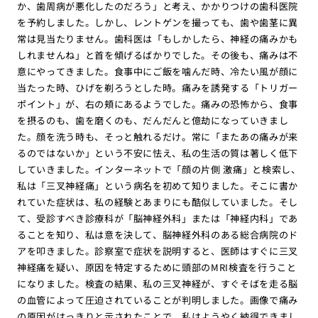
か、歯周病が悪化したのだろう」と考え、かかりつけの歯科医院
を予約しました。しかし、レントゲンを撮っても、歯や歯茎に異
常は見当たりません。歯科医は「もしかしたら、神経の痛みかも
しれませんね」と首を傾げるばかりでした。その後も、痛みは不
意にやってきました。食事中にご飯を噛んだ時、冷たい風が顔に
当たった時、ひげを剃ろうとした時。痛みを誘発する「トリガー
ポイント」が、右の頬にあるようでした。痛みの恐怖から、食事
を摂るのも、歯を磨くのも、だんだんと億劫になっていきまし
た。顔を洗う時も、そっと触れるだけ。常に「またあの痛みが来
るのではないか」という不安に怯え、私の生活の質は著しく低下
していきました。インターネットで「顔の片側 激痛」と検索し、
私は「三叉神経痛」という病名を初めて知りました。そこに書か
れていた症状は、私の経験とあまりにも酷似していました。そし
て、受診すべき診療科が「脳神経外科」または「神経内科」であ
ることを知り、私は意を決して、脳神経外科のある総合病院のド
アを叩きました。診察室で症状を説明すると、医師はすぐに三叉
神経痛を疑い、原因を特定するために頭部のMRI検査を行うこと
になりました。検査の結果、私の三叉神経が、すぐそばを走る脳
の血管によって圧迫されていることが判明しました。画像で痛み
の原因がはっきりと示されたことで、私はようやく納得できまし