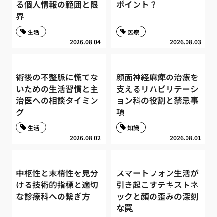
る個人情報の範囲と限
ポイント？
界
生活
医療
2026.08.04
2026.08.03
術後の不整脈に慌てな
顔面神経麻痺の治療を
いための生活習慣と主
支えるリハビリテーシ
治医への相談タイミン
ョン科の役割と禁忌事
グ
項
生活
知識
2026.08.02
2026.08.01
中枢性と末梢性を見分
スマートフォン生活が
ける技術的指標と適切
引き起こすテキストネ
な診療科への繋ぎ方
ックと顔の歪みの深刻
な罠