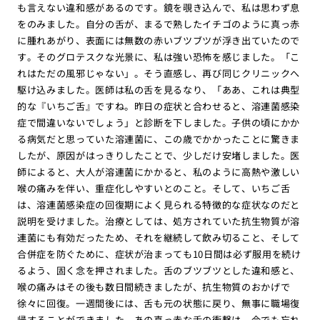
も言えない違和感があるのです。鏡を覗き込んで、私は思わず息
をのみました。自分の舌が、まるで熟したイチゴのように真っ赤
に腫れあがり、表面には無数の赤いブツブツが浮き出ていたので
す。そのグロテスクな光景に、私は強い恐怖を感じました。「こ
れはただの風邪じゃない」。そう直感し、再び同じクリニックへ
駆け込みました。医師は私の舌を見るなり、「ああ、これは典型
的な『いちご舌』ですね。昨日の症状と合わせると、溶連菌感染
症で間違いないでしょう」と診断を下しました。子供の頃にかか
る病気だと思っていた溶連菌に、この歳でかかったことに驚きま
したが、原因がはっきりしたことで、少しだけ安堵しました。医
師によると、大人が溶連菌にかかると、私のように高熱や激しい
喉の痛みを伴い、重症化しやすいとのこと。そして、いちご舌
は、溶連菌感染症の回復期によく見られる特徴的な症状なのだと
説明を受けました。治療としては、処方されていた抗生物質が溶
連菌にも有効だったため、それを継続して飲み切ること、そして
合併症を防ぐために、症状が治まっても10日間は必ず服用を続け
るよう、固く念を押されました。舌のブツブツとした違和感と、
喉の痛みはその後も数日間続きましたが、抗生物質のおかげで
徐々に回復。一週間後には、舌も元の状態に戻り、無事に職場復
帰することができました。あの真っ赤な舌の衝撃は、今でも忘れ