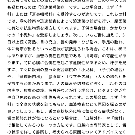
むのもつらいほどの激しい喉の痛みがある場合。このケースで最
も疑われるのは「溶連菌感染症」です。この場合は、まず「内
科」または「耳鼻咽喉科」を受診するのが適切です。これらの科
では、喉の診察や迅速検査によって溶連菌の診断を行い、原因菌
に有効な抗生物質を処方してくれます。子供の場合は、かかりつ
けの「小児科」を受診しましょう。次に、いちご舌に加えて、5
日以上続く高熱、目の充血、唇の発赤・ひび割れ、手足の腫れ、
体に発疹が出るといった症状が複数見られる場合。これは、稀で
はありますが、血管の炎症性疾患である「川崎病」の可能性があ
ります。特に心臓に合併症を起こす危険性があるため、様子を見
ずに、すぐに設備の整った総合病院の「小児科」（子供の場合）
や、「循環器内科」「膠原病・リウマチ内科」（大人の場合）を
受診する必要があります。舌の痛みや灼熱感が強く、舌以外の口
内炎や、皮膚の乾燥、疲労感などが伴う場合は、ビタミン欠乏症
や自己免疫疾患の可能性も考えられます。この場合は、まず「内
科」で全身の状態を診てもらい、血液検査などで原因を探るのが
良いでしょう。もし、舌の症状以外に特に気になる症状がなく、
舌の状態だけが気になるという場合は、「口腔外科」や「歯科」
で相談してみるのも一つの方法です。口腔内の専門家として、舌
の状態を詳しく診察し、考えられる原因についてアドバイスをく