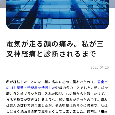
電気が走る顔の痛み。私が三
叉神経痛と診断されるまで
2025.04.10
私が経験したことのない顔の痛みに初めて襲われたのは、
碧南市
のゴミ屋敷・汚部屋を清掃した
52歳の冬のことでした。朝、歯を
磨こうと歯ブラシを口に入れた瞬間、右の頬から上唇にかけて、
まるで稲妻が突き抜けるような、鋭い痛みが走ったのです。痛み
はほんの数秒で消えましたが、その衝撃はあまりに強烈で、私は
しばらく洗面台の前で立ち尽くしてしまいました。最初は「虫歯