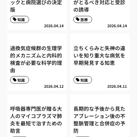
ックと病院選びの決定
がとるべき対応と受診
版
の誘導
知識
医療
2026.04.14
2026.04.14
過換気症候群の生理学
立ちくらみと失神の違
的メカニズムと内科的
いを知り重大な病気を
検査が必要な科学的理
早期発見する知恵
由
知識
知識
2026.04.12
2026.04.11
呼吸器専門医が贈る大
長期的な予後から見た
人のマイコプラズマ肺
アブレーション後の不
炎を最短で治すための
整脈管理と合併症の予
助言
防