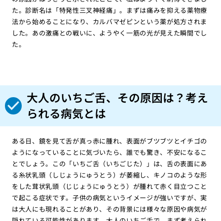
た。診断名は「特発性三叉神経痛」。まずは痛みを抑える薬物療
法から始めることになり、カルバマゼピンという薬が処方されま
した。あの激痛との戦いに、ようやく一筋の光が見えた瞬間でし
た。
大人のいちご舌、その原因は？考え
られる病気とは
ある日、鏡を見て舌が真っ赤に腫れ、表面がブツブツとイチゴの
ようになっていることに気づいたら、誰でも驚き、不安になるこ
とでしょう。この「いちご舌（いちごじた）」は、舌の表面にあ
る糸状乳頭（しじょうにゅうとう）が萎縮し、キノコのような形
をした茸状乳頭（じじょうにゅうとう）が腫れて赤く目立つこと
で起こる症状です。子供の病気というイメージが強いですが、実
は大人にも現れることがあり、その背景には様々な原因や病気が
隠れている可能性があります。大人のいちご舌で、まず考えられ