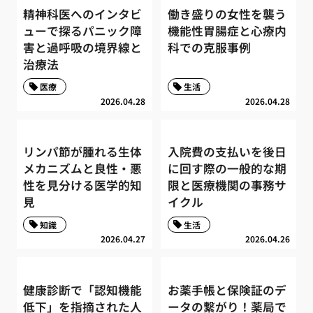
精神科医へのインタビ
働き盛りの女性を襲う
ューで探るパニック障
機能性胃腸症と心療内
害と過呼吸の境界線と
科での克服事例
治療法
医療
生活
2026.04.28
2026.04.28
リンパ節が腫れる生体
入院費の支払いを後日
メカニズムと良性・悪
に回す際の一般的な期
性を見分ける医学的知
限と医療機関の事務サ
見
イクル
知識
生活
2026.04.27
2026.04.26
健康診断で「認知機能
お薬手帳と保険証のデ
低下」を指摘された人
ータの繋がり！薬局で