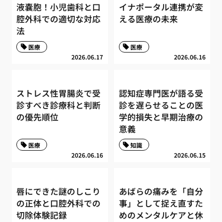
液嚢胞！小児歯科と口
イナポータル連携が変
腔外科での適切な対応
える医療の未来
法
医療
医療
2026.06.17
2026.06.16
ストレス性胃腸炎で受
認知症専門医が語る受
診すべき診療科と判断
診を遅らせることの医
の優先順位
学的損失と早期治療の
意義
医療
知識
2026.06.16
2026.06.15
唇にできた謎のしこり
あばらの痛みを「自分
の正体と口腔外科での
事」として捉え直すた
切除体験記録
めのメンタルケアと休