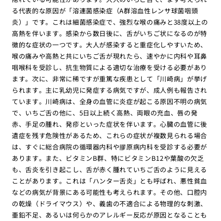
る代表的な原因が「溶連菌感染症（A群溶血性レンサ球菌咽頭
炎）」です。これは細菌感染症で、強烈な喉の痛みと38度以上の
高熱を伴います。感染から数日後に、舌がいちご状になるのが特
徴的な症状の一つです。大人が感染すると重症化しやすいため、
喉の痛みや高熱と共にいちご舌が現れたら、速やかに内科や耳鼻
咽喉科を受診し、抗生物質による適切な治療を受ける必要があり
ます。次に、非常に稀ですが重篤な疾患として「川崎病」が挙げ
られます。主に乳幼児に発症する病気ですが、成人例も報告され
ています。川崎病は、全身の血管に炎症が起こる原因不明の病気
で、いちご舌の他に、5日以上続く高熱、両眼の充血、唇の発
赤、手足の腫れ、発疹といった症状を伴います。心臓の血管に後
遺症を残す危険性があるため、これらの症状が複数見られる場合
は、すぐに総合病院の循環器内科や膠原病内科を受診する必要が
あります。また、ビタミンB群、特にビタミンB12や葉酸の欠乏
も、舌炎を引き起こし、舌が赤く腫れていちご舌のように見える
ことがあります。これは「ハンター舌炎」とも呼ばれ、悪性貧血
などの病気が背景にある可能性も考えられます。その他、口腔内
の乾燥（ドライマウス）や、義歯の不適合による物理的な刺激、
亜鉛不足、あるいは何らかのアレルギー反応が原因となることも