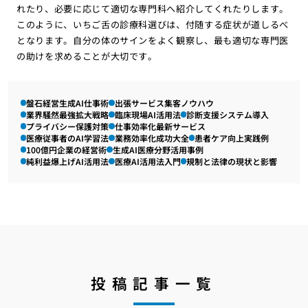
れたり、必要に応じて適切な専門科へ紹介してくれたりします。
このように、いちご舌の診療科選びは、付随する症状が道しるべ
となります。自分の体のサインをよく観察し、最も適切な専門医
の助けを求めることが大切です。
盤石経営生成AI仕事術
出張サービス集客ノウハウ
業界騒然最強拡大戦略
臨床現場AI活用法
診断支援システム導入
プライバシー保護対策
仕事効率化最新サービス
医療従事者のAI学習法
業務効率化成功大全
患者ケア向上実践例
100億円企業の経営術
生成AI医療分野活用事例
純利益爆上げAI活用法
医療AI活用法入門
規制と法律の現状と影響
投稿記事一覧