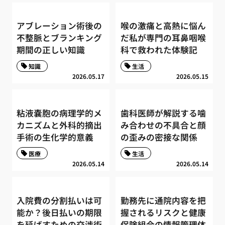
アブレーション術後の
喉の激痛と高熱に悩ん
不整脈とブランキング
だ私が専門の耳鼻咽喉
期間の正しい知識
科で救われた体験記
知識
生活
2026.05.17
2026.05.15
粘液嚢胞の病理学的メ
歯科医師が解説する噛
カニズムと外科的摘出
み合わせの不具合と顔
手術の生化学的意義
の歪みの密接な関係
医療
生活
2026.05.14
2026.05.14
入院費の分割払いは可
勤務先に通院内容を把
能か？後日払いの期限
握されるリスクと健康
を延ばすための交渉術
保険組合の情報管理体